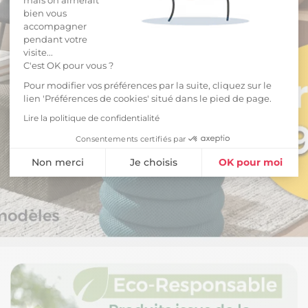
bien vous
accompagner
pendant votre
visite...
C'est OK pour vous ?
Pour modifier vos préférences par la suite, cliquez sur le
lien 'Préférences de cookies' situé dans le pied de page.
Lire la politique de confidentialité
Consentements certifiés par
Non merci
Je choisis
OK pour moi
Plateforme de Gestion du Consentement : Personnalisez vos Opti
Axeptio consent
Notre plateforme vous permet d'adapter et de gérer vos paramètres 