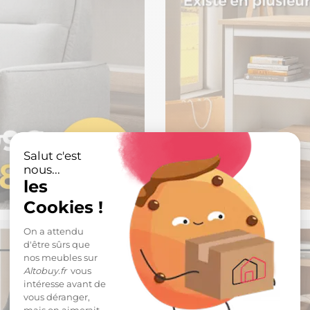
Salut c'est
nous...
les
Cookies !
On a attendu
d'être sûrs que
nos meubles sur
Altobuy.fr
vous
intéresse avant de
vous déranger,
mais on aimerait