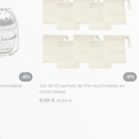
-8%
-9%
 inoxidable
Set de 10 sachets de thé réutilisables en
coton beige
9,99 €
10,99 €