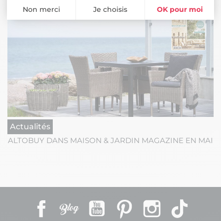
Non merci
Je choisis
OK pour moi
Plateforme de Gestion du Consentement : Personnalisez vos Opti
Axeptio consent
Notre plateforme vous permet d'adapter et de gérer vos paramètres 
Actualités
ALTOBUY DANS MAISON & JARDIN MAGAZINE EN MAI
Facebook
Rss
YouTube
Pinterest
Instagram
TikTok