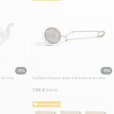
-11%
-11%
 en Inox
Cuillère infuseur pour thé à pince en inox
7,99 €
8,99 €
Vide entrepôt