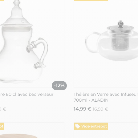
-12%
rre 80 cl avec bec verseur
Théière en Verre avec Infuseur
700ml - ALADIN
14,99 €
9 €
16,99 €
ôt
Vide entrepôt