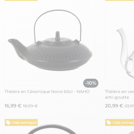
-10%
Théière en Céramique Noire 60cl - NAHO
Théière en ve
anti-goutte
16,99 €
20,99 €
18,99 €
23,9
Vide entrepôt
Vide entrep