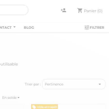
person_add
shopping_cart
Panier
(0)
tune
NTACT
BLOG
FILTRER
utilisable

Trier par :
Pertinence
En solde
Vide entrepôt