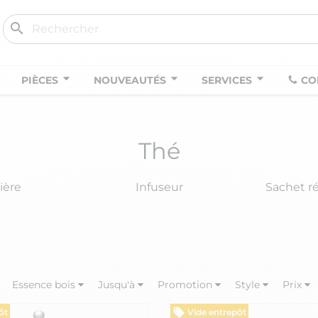
search
PIÈCES
NOUVEAUTÉS
SERVICES
CO
Thé
ière
Infuseur
Sachet ré
Essence bois
Jusqu'à
Promotion
Style
Prix
ôt
Vide entrepôt