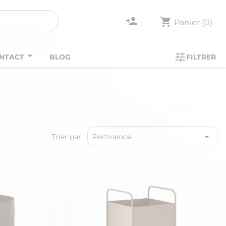
person_add
shopping_cart
Panier
(0)
tune
NTACT
BLOG
FILTRER

Trier par :
Pertinence