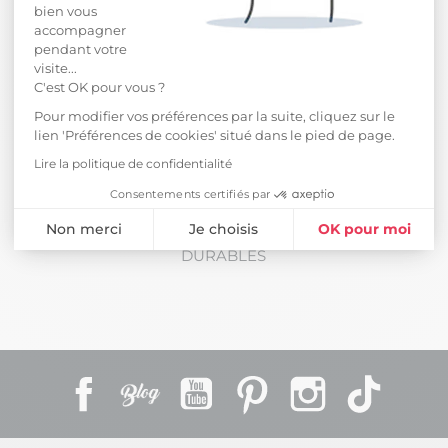
bien vous
accompagner
pendant votre
visite...
C'est OK pour vous ?
Pour modifier vos préférences par la suite, cliquez sur le
lien 'Préférences de cookies' situé dans le pied de page.
Lire la politique de confidentialité
Consentements certifiés par
Idées déco
Non merci
Je choisis
OK pour moi
LES MEILLEURS MATÉRIAUX POUR DES MEUBLES
DURABLES
Plateforme de Gestion du Consentement : Personnalisez vos Opti
Axeptio consent
Notre plateforme vous permet d'adapter et de gérer vos paramètres 
Facebook
Rss
YouTube
Pinterest
Instagram
TikTok