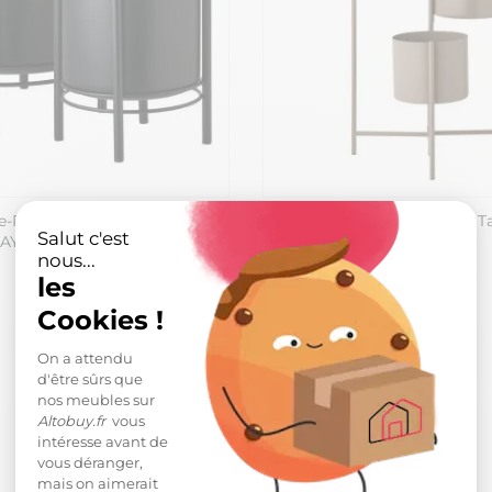
e-Pots ronds sur Pieds en
Trépied Cache-pot en Métal 
Salut c'est
 MAYAN
nous...
58,99 €
les
Cookies !
On a attendu
d'être sûrs que
nos meubles sur
Altobuy.fr
vous
intéresse avant de
vous déranger,
mais on aimerait