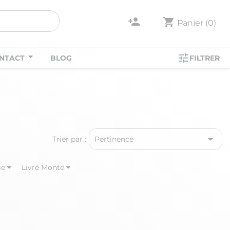
person_add
shopping_cart
Panier
(0)
tune
NTACT
BLOG
FILTRER

Trier par :
Pertinence
ie
Livré Monté