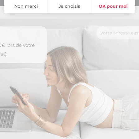
Non merci
Je choisis
OK pour moi
Plateforme de Gestion du Consentement : Personnalisez vos Opti
Axeptio consent
Notre plateforme vous permet d'adapter et de gérer vos paramètres 
€ lors de votre
at)