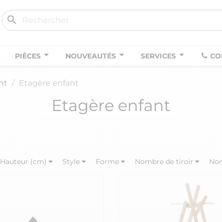
search
PIÈCES
NOUVEAUTÉS
SERVICES
CO
nt
Etagère enfant
Etagère enfant
Hauteur (cm)
Style
Forme
Nombre de tiroir
Nom