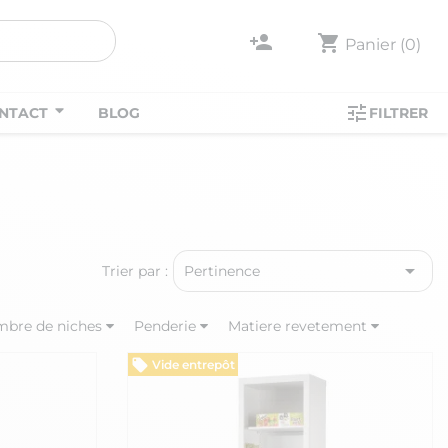
person_add
shopping_cart
Panier
(0)
tune
NTACT
BLOG
FILTRER

Trier par :
Pertinence
bre de niches
Penderie
Matiere revetement
Vide entrepôt