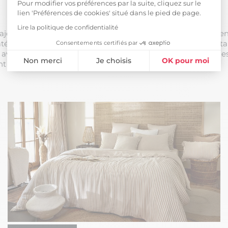
Pour modifier vos préférences par la suite, cliquez sur le
lien 'Préférences de cookies' situé dans le pied de page.
Etagère enfant
Lire la politique de confidentialité
jouter de l'organisation et du style à la chambre de votre en
iaux de qualité pour garantir leur durabilité et leur résistanc
Consentements certifiés par
avez besoin pour ranger les jouets, les livres et autres articles
Non merci
Je choisis
OK pour moi
 pratique et élégant pour votre enfant.
Plateforme de Gestion du Consentement : Personnalisez vos Opti
Axeptio consent
Notre plateforme vous permet d'adapter et de gérer vos paramètres 