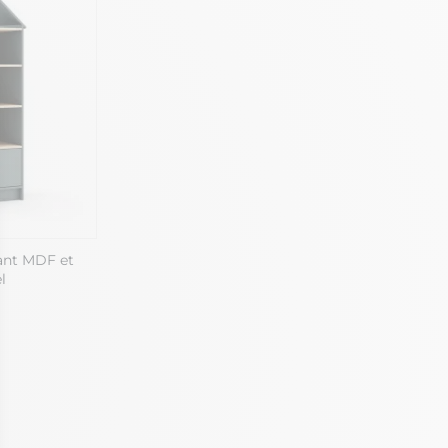
ant MDF et
l