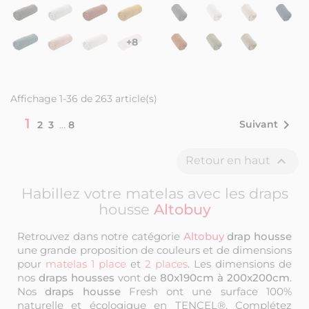
+8
Affichage 1-36 de 263 article(s)
1

Suivant
2
3
…
8

Retour en haut
Habillez votre matelas avec les draps
housse
Altobuy
Retrouvez dans notre catégorie
Altobuy
drap housse
une grande proposition de couleurs et de dimensions
pour
matelas 1 place
et
2 places
. Les dimensions de
nos
draps housses
vont de
80x190cm à 200x200cm
.
Nos
draps housse
Fresh ont une surface 100%
naturelle et écologique en TENCEL®. Complétez