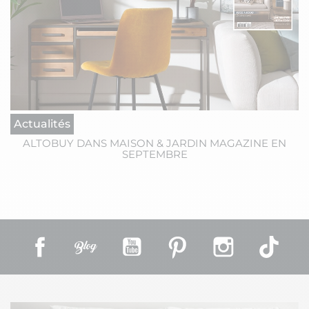
Actualités
ALTOBUY DANS MAISON & JARDIN MAGAZINE EN
SEPTEMBRE
Facebook
Rss
YouTube
Pinterest
Instagram
TikT