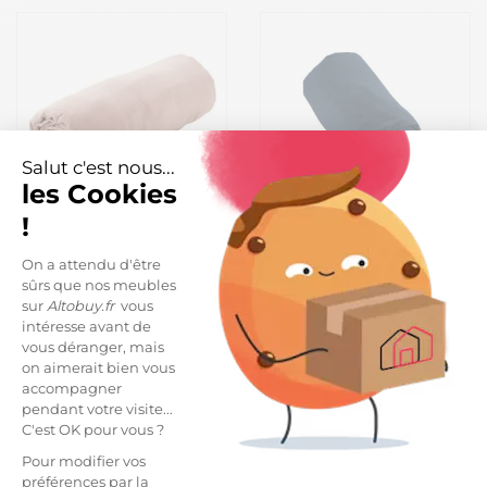
Salut c'est nous...
les Cookies
!
OUREA - Drap Housse
HEDDA - Drap Housse
On a attendu d'être
200x200cm Gaze de Coton
140x190cm Flanelle de
sûrs que nos meubles
Guimauve
Coton Coloris Nuit
54,99 €
28,99 €
sur
Altobuy.fr
vous
intéresse avant de
vous déranger, mais
on aimerait bien vous
+8
accompagner
pendant votre visite...
C'est OK pour vous ?
Nouveau
Pour modifier vos
préférences par la