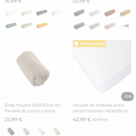
16,99 €
32,99 €
+8
Vide entrepôt
-10%
Drap housse 90x190cm en
Housse de matelas auto-
flanelle de coton coloris
rafraîchissante 140x200cm
Ficelle - HEDDA
22,99 €
42,99 €
47,99 €