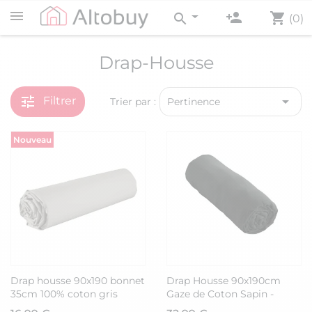
person_add
shopping_cart
search
(0)
Drap-Housse
tune

Filtrer
Trier par :
Pertinence
Nouveau
Drap housse 90x190 bonnet
Drap Housse 90x190cm
35cm 100% coton gris
Gaze de Coton Sapin -
silver - VITALIA
OUREA