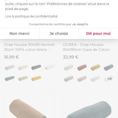
suite, cliquez sur le lien 'Préférences de cookies' situé dans le
pied de page.
Lire la politique de confidentialité
Consentements certifiés par
Non merci
Je choisis
OK pour moi
Plateforme de Gestion du Consentement : Personnalisez vos Option
Axeptio consent
Drap housse 90x190 bonnet
OUREA - Drap Housse
35cm 100% coton blanc -
90x190cm Gaze de Coton
Notre plateforme vous permet d'adapter et de gérer vos paramètres de
VITALIA
Granit
16,99 €
32,99 €
+8