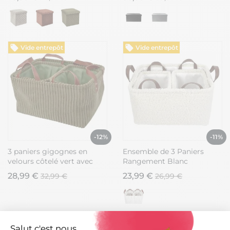
Vide entrepôt
Vide entrepôt
-12%
-11%
3 paniers gigognes en
Ensemble de 3 Paniers
velours côtelé vert avec
Rangement Blanc
poignée
Bouclette - INIUS
28,99 €
23,99 €
32,99 €
26,99 €
Vide entrepôt
Vide entrepôt
Salut c'est nous...