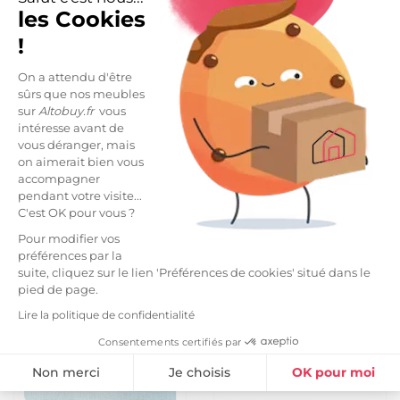
les Cookies
!
On a attendu d'être
sûrs que nos meubles
sur
Altobuy.fr
vous
intéresse avant de
vous déranger, mais
-17%
-12%
on aimerait bien vous
CHILD - Pouf-Coffre Pliable
3 paniers gigognes en
accompagner
Velours Gris Clair Motif
velours côtelé taupe avec
pendant votre visite...
Circuit
poignée
C'est OK pour vous ?
18,99 €
28,99 €
22,99 €
32,99 €
Pour modifier vos
préférences par la
Vide entrepôt
Vide entrepôt
suite, cliquez sur le lien 'Préférences de cookies' situé dans le
pied de page.
Lire la politique de confidentialité
Consentements certifiés par
Non merci
Je choisis
OK pour moi