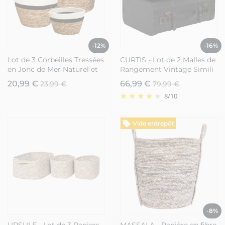
-12%
-16%
Lot de 3 Corbeilles Tressées
CURTIS - Lot de 2 Malles de
en Jonc de Mer Naturel et
Rangement Vintage Simili
Coton Noir et Blanc -
Cuir
20,99 €
66,99 €
23,99 €
79,99 €
EMIRA
8
/
10
Vide entrepôt
-8%