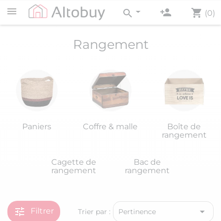
person_add
shopping_cart
search
(0)
Rangement
Paniers
Coffre & malle
Boîte de
rangement
Cagette de
Bac de
rangement
rangement
tune

Filtrer
Trier par :
Pertinence