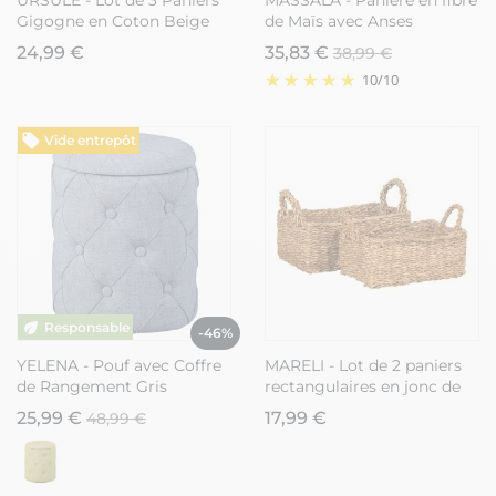
URSULE - Lot de 3 Paniers
MASSALA - Panière en fibre
Gigogne en Coton Beige
de Maïs avec Anses
24,99 €
35,83 €
38,99 €
10
/
10
Vide entrepôt
-46%
YELENA - Pouf avec Coffre
MARELI - Lot de 2 paniers
de Rangement Gris
rectangulaires en jonc de
mer avec poignées
25,99 €
17,99 €
48,99 €