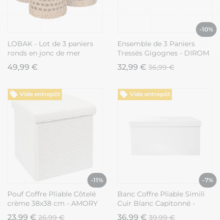
-10%
LOBAK - Lot de 3 paniers
Ensemble de 3 Paniers
ronds en jonc de mer
Tressés Gigognes - DIROM
naturel
49,99 €
32,99 €
36,99 €
Vide entrepôt
Vide entrepôt
-11%
-7%
Pouf Coffre Pliable Côtelé
Banc Coffre Pliable Simili
crème 38x38 cm - AMORY
Cuir Blanc Capitonné -
RONNY
23,99 €
36,99 €
26,99 €
39,99 €