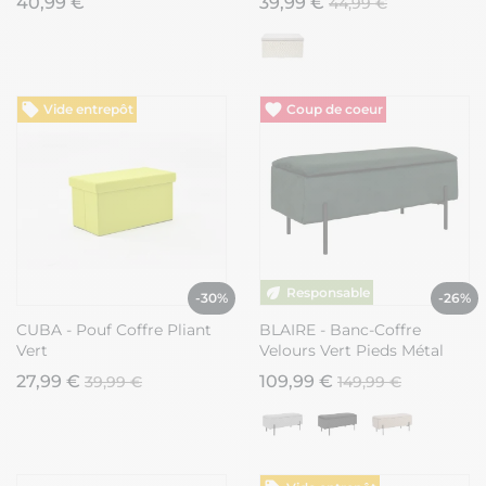
40,99 €
39,99 €
44,99 €
Géométriques Noir et
Naturel
Vide entrepôt
Vide entrepôt
-30%
-26%
CUBA - Pouf Coffre Pliant
BLAIRE - Banc-Coffre
Vert
Velours Vert Pieds Métal
27,99 €
109,99 €
39,99 €
149,99 €