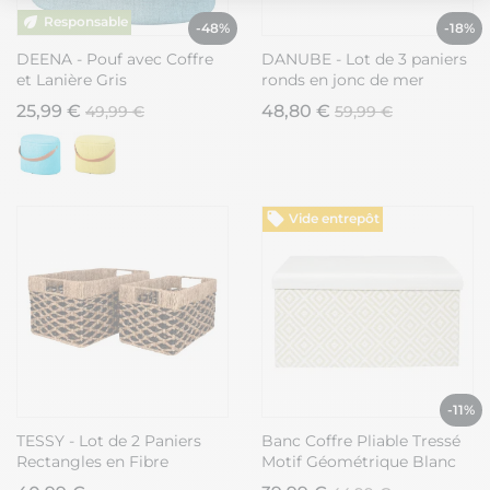
Plateforme de Gestion du Consentement : Personnalisez vos Option
Axeptio consent
-48%
-18%
Notre plateforme vous permet d'adapter et de gérer vos paramètres de
DEENA - Pouf avec Coffre
DANUBE - Lot de 3 paniers
et Lanière Gris
ronds en jonc de mer
naturel et brun avec
25,99 €
48,80 €
49,99 €
59,99 €
couvercles
Vide entrepôt
-11%
TESSY - Lot de 2 Paniers
Banc Coffre Pliable Tressé
Rectangles en Fibre
Motif Géométrique Blanc
Naturelle Motifs
et Beige - IMPERO