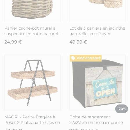
Panier cache-pot mural à
Lot de 3 paniers en jacinthe
suspendre en rotin naturel -
naturelle tressé avec
KELIA
couvercle en bois - BOLIVIA
24,99 €
49,99 €
Vide entrepôt
-20%
MAORI - Petite Etagère à
Boite de rangement
Poser 2 Plateaux Tressés en
27x27cm en tissu imprimé
Jacinthe Support en Métal
"Open" - OLEG