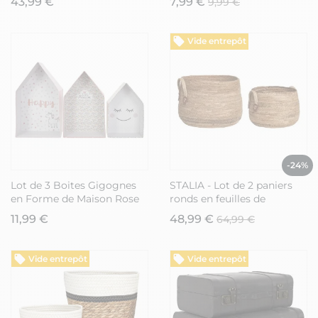
43,99 €
7,99 €
9,99 €
Noir
Vide entrepôt
-24%
Lot de 3 Boites Gigognes
STALIA - Lot de 2 paniers
en Forme de Maison Rose
ronds en feuilles de
et Blanc - ARLETTE
bananier avec poignées
11,99 €
48,99 €
64,99 €
Vide entrepôt
Vide entrepôt