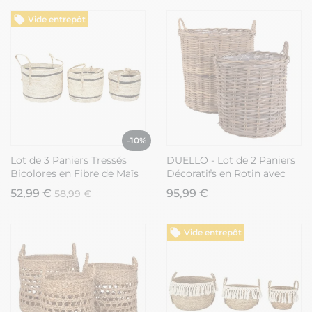
Vide entrepôt
-10%
Lot de 3 Paniers Tressés
DUELLO - Lot de 2 Paniers
Bicolores en Fibre de Maïs
Décoratifs en Rotin avec
Coloris Naturel et Noir avec
Anses
52,99 €
95,99 €
58,99 €
Anses - RENNA
Vide entrepôt