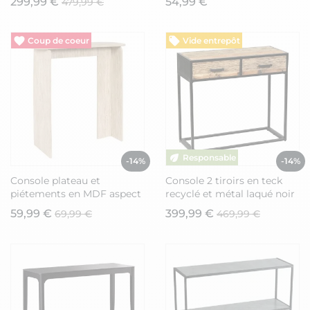
299,99 €
54,99 €
479,99 €
Vide entrepôt
Vide entrepôt
-14%
-14%
Console plateau et
Console 2 tiroirs en teck
piétements en MDF aspect
recyclé et métal laqué noir
travertin - VERTINA
- TANETOA
59,99 €
399,99 €
69,99 €
469,99 €