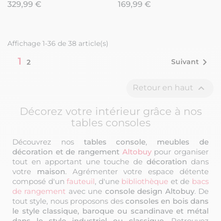
329,99 €
169,99 €
Affichage 1-36 de 38 article(s)
1

Suivant
2

Retour en haut
Décorez votre intérieur grâce à nos
tables consoles
Découvrez nos
tables
console
,
meubles de
décoration et de rangement
Altobuy
pour organiser
tout en apportant une touche de
décoration
dans
votre
maison
. Agrémenter votre espace détente
composé d'un
fauteuil
, d'une
bibliothèque
et de
bacs
de rangement
avec une
console design
Altobuy
. De
tout style, nous proposons des
consoles en bois dans
le style classique, baroque ou scandinave et métal
dans le style industriel ou classique
. Retrouvez