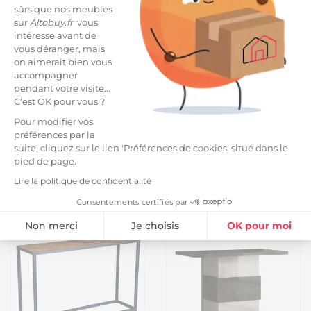
sûrs que nos meubles
Vide entrepôt
sur
Altobuy.fr
vous
intéresse avant de
vous déranger, mais
on aimerait bien vous
accompagner
pendant votre visite...
C'est OK pour vous ?
Pour modifier vos
préférences par la
-16%
suite, cliquez sur le lien 'Préférences de cookies' situé dans le
MANKO - Console 2 Tiroirs
GLASSI - Console Noire
pied de page.
en Manguier Massif
Plateau en Verre Texturé
Lire la politique de confidentialité
399,99 €
49,99 €
59,99 €
Consentements certifiés par
Non merci
Je choisis
OK pour moi
Vide entrepôt
Plateforme de Gestion du Consentement : Personnalisez vos Option
Axeptio consent
Notre plateforme vous permet d'adapter et de gérer vos paramètres de