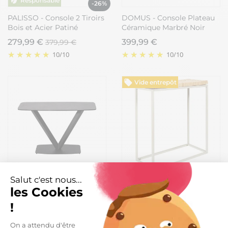
-26%
PALISSO - Console 2 Tiroirs
DOMUS - Console Plateau
Bois et Acier Patiné
Céramique Marbré Noir
Pieds Métal Noir
279,99 €
399,99 €
379,99 €
10
/
10
10
/
10
Vide entrepôt
-40%
Salut c'est nous...
KARU - Console Aspect
FREJ - Console avec
les Cookies
Céramique Grise Pied
Plateau Rondins de Bois
!
Central V
Piétement Métal Blanc
569,99 €
59,99 €
100,99 €
On a attendu d'être