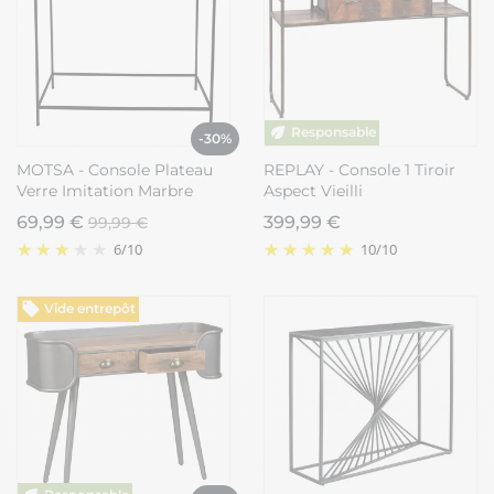
-30%
MOTSA - Console Plateau
REPLAY - Console 1 Tiroir
Verre Imitation Marbre
Aspect Vieilli
69,99 €
399,99 €
99,99 €
6
/
10
10
/
10
Vide entrepôt