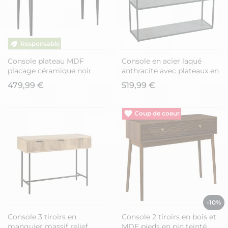
Console plateau MDF
Console en acier laqué
placage céramique noir
anthracite avec plateaux en
marbré et piètement en
verre finition aspect
479,99 €
519,99 €
acier laqué anthracite -
céramique - STRATE
SLEEK
Vide entrepôt
-10%
Console 3 tiroirs en
Console 2 tiroirs en bois et
manguier massif relief
MDF pieds en pin teinté