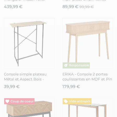
graphique vertical
chêne foncé - COLETTE
439,99 €
89,99 €
99,99 €
piètement métal laqué noir
- MELKA
Console simple plateau
ERIKA - Console 2 portes
Métal et Aspect Bois -
coulissantes en MDF et Pin
DARA
Naturel
39,99 €
179,99 €
Vide entrepôt
Vide entrepôt