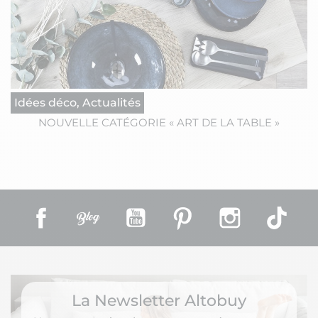
Idées déco, Actualités
NOUVELLE CATÉGORIE « ART DE LA TABLE »
Facebook
Rss
YouTube
Pinterest
Instagram
TikT
La Newsletter Altobuy