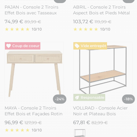
PAJAN - Console 2 Tiroirs
ABRIL - Console 2 Tiroirs
Effet Bois avec Tasseaux
Aspect Bois et Pieds Métal
74,99 €
103,72 €
89,99 €
119,99 €
10
/
10
10
/
10
Vide entrepôt
Vide entrepôt
-24%
-18%
MAYA - Console 2 Tiroirs
VOLLRAD - Console Acier
Effet Bois et Façades Rotin
Noir et Plateau Bois
Naturel
96,99 €
67,81 €
127,99 €
82,99 €
10
/
10