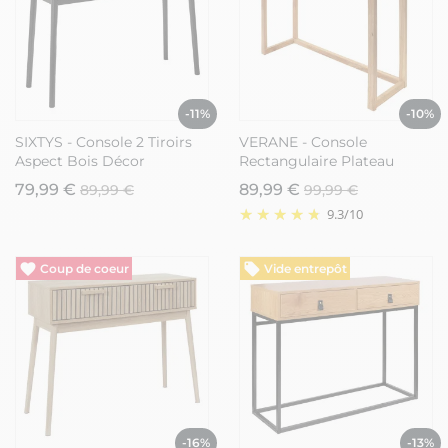
-11%
-10%
SIXTYS - Console 2 Tiroirs
VERANE - Console
Aspect Bois Décor
Rectangulaire Plateau
Chevrons Piétement Noir
Verre
79,99 €
89,99 €
89,99 €
99,99 €
9.3
/
10
Vide entrepôt
Vide entrepôt
-16%
-13%