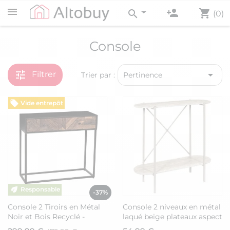
person_add
shopping_cart
search
(0)
Console
tune

Filtrer
Trier par :
Pertinence
Vide entrepôt
-37%
Console 2 Tiroirs en Métal
Console 2 niveaux en métal
Noir et Bois Recyclé -
laqué beige plateaux aspect
JORDAN
pierre naturelle - SHANON