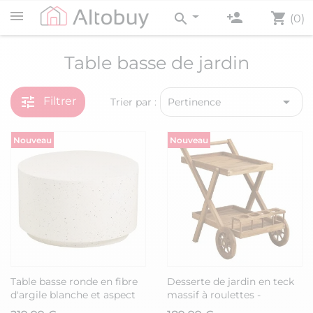
person_add
shopping_cart
search
(0)
Table basse de jardin
tune

Filtrer
Trier par :
Pertinence
Nouveau
Nouveau
Table basse ronde en fibre
Desserte de jardin en teck
d'argile blanche et aspect
massif à roulettes -
terrazzo - FIBRALYS
BIVOUAC