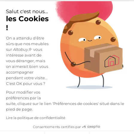
Salut c'est nous...

Retour en haut
les Cookies
Table basse et table d'appoint de jardin
!
On a attendu d'être
Retrouvez nos différentes collections de
table basse de
sûrs que nos meubles
jardin
. Plusieurs coloris comme vert, noir, gris anthracite
sur
Altobuy.fr
vous
et plus encore.
intéresse avant de
Découvrez nos
tables d'appoint
vous déranger, mais
d'extérieur
en
teck
,
acier
,
métal
. Pratique pour poser
on aimerait bien vous
son verre au bord de la piscine ou pour décorer votre
accompagner
jardin.
pendant votre visite...
C'est OK pour vous ?
Mettez du soleil sur votre terrasse et ajoutez du bonheur
Pour modifier vos
à votre vie !
préférences par la
suite, cliquez sur le lien 'Préférences de cookies' situé dans le
S'INSPIRER
pied de page.
Lire la politique de confidentialité
Consentements certifiés par