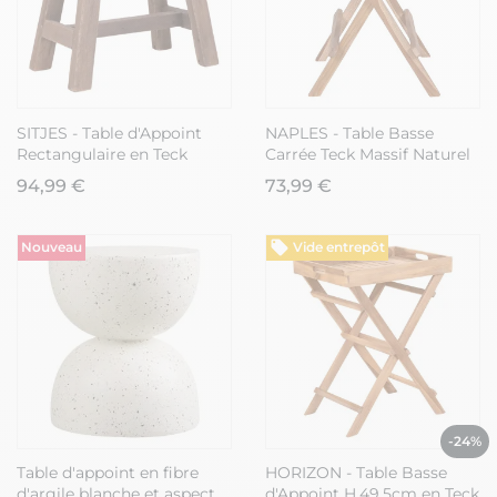
SITJES - Table d'Appoint
NAPLES - Table Basse
Rectangulaire en Teck
Carrée Teck Massif Naturel
Massif
94,99 €
73,99 €
Nouveau
Vide entrepôt
-24%
Table d'appoint en fibre
HORIZON - Table Basse
d'argile blanche et aspect
d'Appoint H.49,5cm en Teck