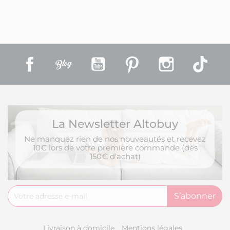
Facebook
Rss
YouTube
Pinterest
Instagram
TikT
La Newsletter Altobuy
Ne manquez rien de nos nouveautés et recevez
10€ lors de votre première commande (dès
150€ d'achat)
Livraison à domicile
Mentions légales