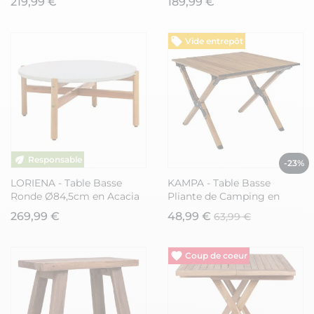
219,99 €
189,99 €
Vide entrepôt
-23%
LORIENA - Table Basse
KAMPA - Table Basse
Ronde Ø84,5cm en Acacia
Pliante de Camping en
Plateau en Terrazzo
Métal imitation bois avec
269,99 €
48,99 €
63,99 €
Sac de Transport