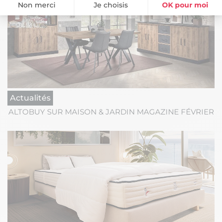
Non merci
Je choisis
OK pour moi
Plateforme de Gestion du Consentement : Personnalisez vos Option
Axeptio consent
Notre plateforme vous permet d'adapter et de gérer vos paramètres de
Actualités
ALTOBUY SUR MAISON & JARDIN MAGAZINE FÉVRIER