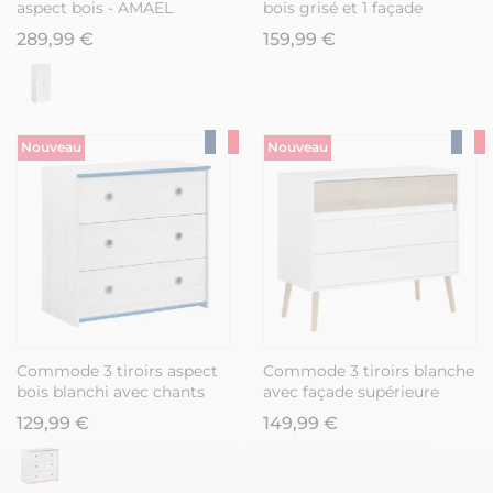
aspect bois - AMAEL
bois grisé et 1 façade
anthracite sérigraphiée -
289,99 €
159,99 €
ZIGGY
Nouveau
Nouveau
Commode 3 tiroirs aspect
Commode 3 tiroirs blanche
bois blanchi avec chants
avec façade supérieure
bleus en façade - MISYLIA
finition aspect bois -
129,99 €
149,99 €
BORGALL