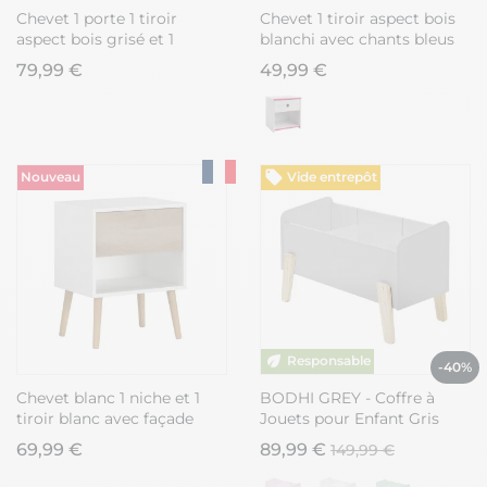
Chevet 1 porte 1 tiroir
Chevet 1 tiroir aspect bois
aspect bois grisé et 1
blanchi avec chants bleus
façade anthracite
en façade - MISYLIA
79,99 €
49,99 €
sérigraphiée - ZIGGY
Nouveau
Vide entrepôt
-40%
Chevet blanc 1 niche et 1
BODHI GREY - Coffre à
tiroir blanc avec façade
Jouets pour Enfant Gris
finition aspect bois -
69,99 €
89,99 €
149,99 €
BORGALL