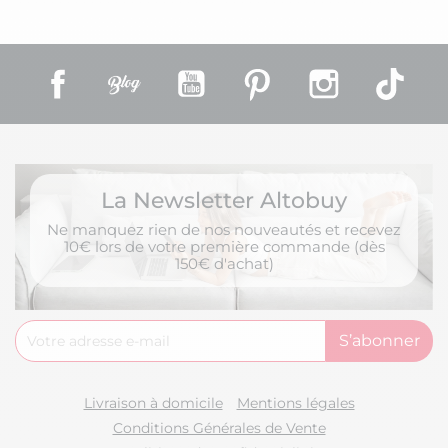
Facebook
Rss
YouTube
Pinterest
Instagram
TikT
La Newsletter Altobuy
Ne manquez rien de nos nouveautés et recevez
10€ lors de votre première commande (dès
150€ d'achat)
Livraison à domicile
Mentions légales
Conditions Générales de Vente