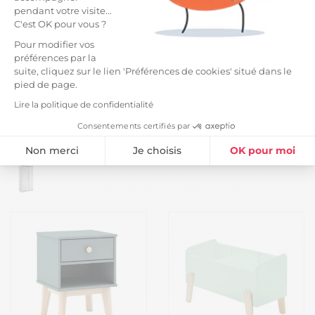
pendant votre visite...
C'est OK pour vous ?
Pour modifier vos
préférences par la
suite, cliquez sur le lien 'Préférences de cookies' situé dans le
pied de page.
Lire la politique de confidentialité
Armoire 2 portes aspect
Penderie 2 portes en MDF
Consentements certifiés par
bois blanchi avec chants
et pin massif laqué crème
roses en façade - MISYLIA
pieds en pin naturel -
Non merci
Je choisis
OK pour moi
299,99 €
519,99 €
ENORA
Plateforme de Gestion du Consentement : Personnalisez vos Option
Axeptio consent
Notre plateforme vous permet d'adapter et de gérer vos paramètres de