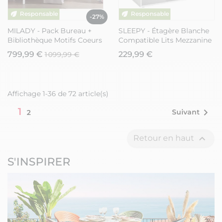
-27%
MILADY - Pack Bureau +
SLEEPY - Étagère Blanche
Bibliothèque Motifs Coeurs
Compatible Lits Mezzanine
Ajourés
ou Mi-Haut
799,99 €
229,99 €
1 099,99 €
Affichage 1-36 de 72 article(s)
1

Suivant
2

Retour en haut
S'INSPIRER