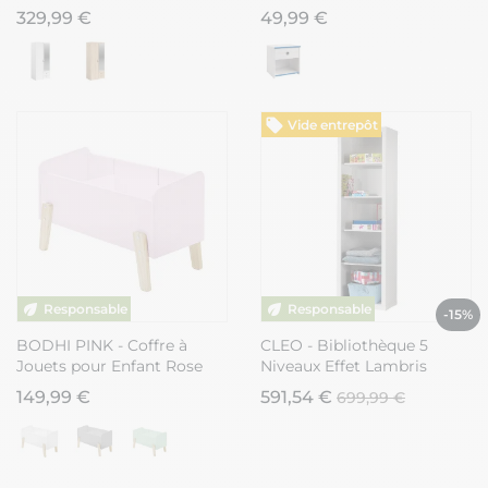
encadrement blanc -
en façade - MISYLIA
329,99 €
49,99 €
AMAEL
Vide entrepôt
-15%
BODHI PINK - Coffre à
CLEO - Bibliothèque 5
Jouets pour Enfant Rose
Niveaux Effet Lambris
Blanc Laqué
149,99 €
591,54 €
699,99 €