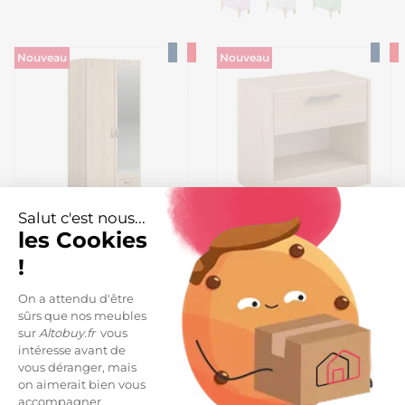
Nouveau
Nouveau
Salut c'est nous...
les Cookies
Armoire 2 portes 2 tiroirs
Chevet 1 tiroir et 1 niche
aspect bois avec miroir -
aspect bois - CHARLINE
!
AMAEL
319,99 €
49,99 €
On a attendu d'être
sûrs que nos meubles
sur
Altobuy.fr
vous
intéresse avant de
vous déranger, mais
Nouveau
on aimerait bien vous
accompagner