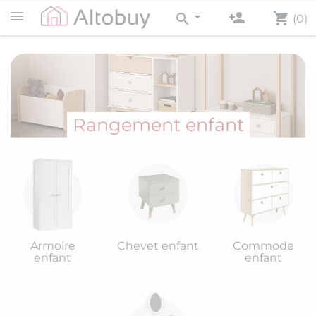
person_add
shopping_cart
search
(0)
Rangement enfant
Armoire
Chevet enfant
Commode
enfant
enfant