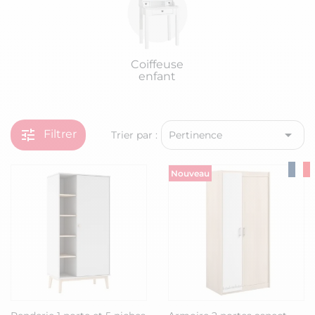
Coiffeuse
enfant
tune

Filtrer
Trier par :
Pertinence
Nouveau