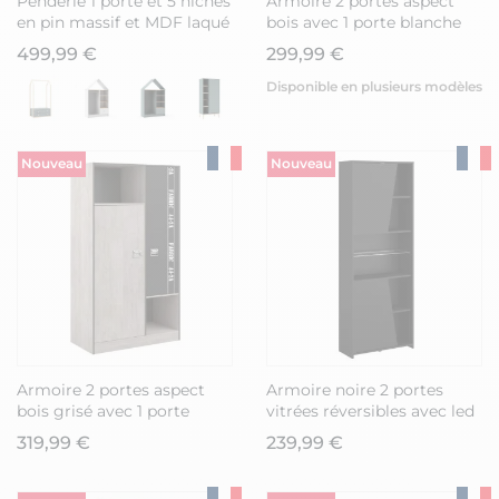
Penderie 1 porte et 5 niches
Armoire 2 portes aspect
en pin massif et MDF laqué
bois avec 1 porte blanche
blanc et naturel - KAINA
sérigraphiée - CHARLINE
499,99 €
299,99 €
Disponible en plusieurs modèles
Nouveau
Nouveau
Armoire 2 portes aspect
Armoire noire 2 portes
bois grisé avec 1 porte
vitrées réversibles avec led
anthracite sérigraphiée -
- PLAYIT
319,99 €
239,99 €
ZIGGY