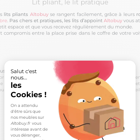
Lit pliant, le lit pratique
es
lits pliants
Altobuy
se rangent facilement, grâce à leurs
r
bre
.
Pas chers et pratiques, les lits d’appoint
Altobuy
vous at
petit espace et que vous recevez régulièrement du monde.
 compromis entre la place prise dans le coffre de votre voi
ous vous proposons plusieurs lit d'appoint :
Salut c'est
ormir seule sur son matelas pliant, convient parfaitement aux en
nous...
lit et gain de place, convient parfaitement aux enfants, ados et
les
u presque, un grand matelas pour une énorme nuit de sommeil.
Cookies !
On a attendu
d'être sûrs que
nos meubles sur
Altobuy.fr
vous
intéresse avant de
vous déranger,