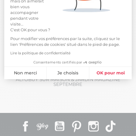
mais on aimerait
bien vous
accompagner
pendant votre
visite...
C'est OK pour vous ?
Pour modifier vos préférences par la suite, cliquez sur le
lien 'Préférences de cookies' situé dans le pied de page.
Lire la politique de confidentialité
Consentements certifiés par
Actualités
Non merci
Je choisis
OK pour moi
ALTOBUY SUR MAISON & JARDIN MAGAZINE
Plateforme de Gestion du Consentement : Personnalisez vos Opti
Axeptio consent
SEPTEMBRE
Notre plateforme vous permet d'adapter et de gérer vos paramètres 
Facebook
Rss
YouTube
Pinterest
Instagram
TikTok