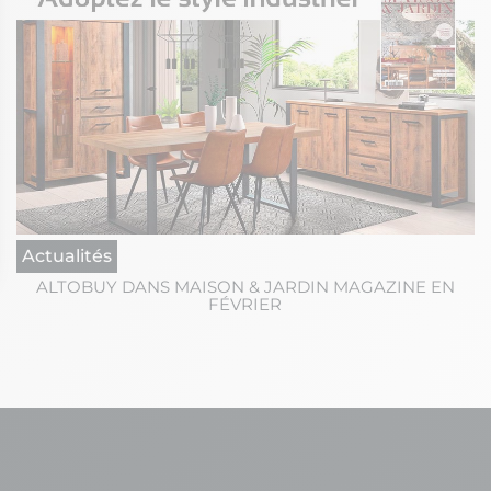
Actualités
ALTOBUY DANS MAISON & JARDIN MAGAZINE EN
ons
FÉVRIER
de confidentialité, en garantissant la conformité avec les réglement