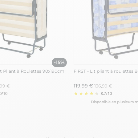
-15%
t Pliant à Roulettes 90x190cm
FIRST - Lit pliant à roulettes
119,99 €
,99 €
136,99 €
0
/
10
8.7
/
10
Disponible en plusieurs 