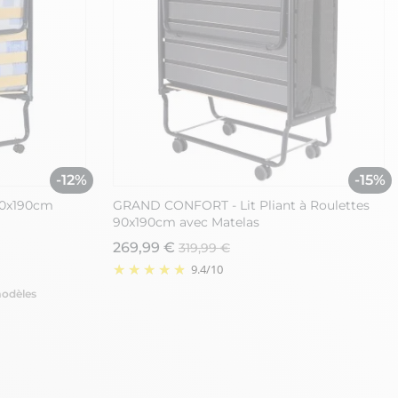
-12%
-15%
 80x190cm
GRAND CONFORT - Lit Pliant à Roulettes
90x190cm avec Matelas
269,99 €
319,99 €
9.4
/
10
modèles