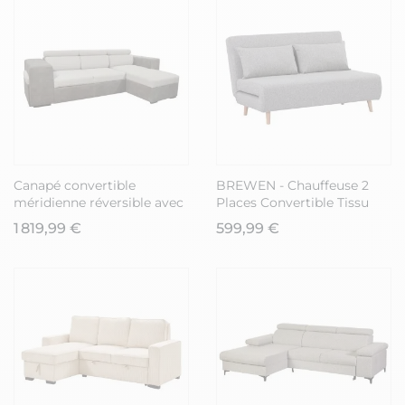
Canapé convertible
BREWEN - Chauffeuse 2
méridienne réversible avec
Places Convertible Tissu
coffre + 2 poufs intégrés
Gris Chiné avec Coussins
1 819,99 €
599,99 €
bicolore gris - CESAR