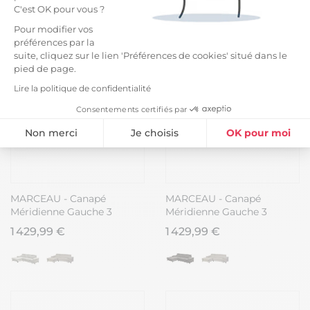
C'est OK pour vous ?
Pour modifier vos
préférences par la
suite, cliquez sur le lien 'Préférences de cookies' situé dans le
pied de page.
Lire la politique de confidentialité
Consentements certifiés par
Non merci
Je choisis
OK pour moi
Plateforme de Gestion du Consentement : Personnalisez vos Option
Axeptio consent
Notre plateforme vous permet d'adapter et de gérer vos paramètres de
MARCEAU - Canapé
MARCEAU - Canapé
Méridienne Gauche 3
Méridienne Gauche 3
Places Convertible Tissu
Places Convertible Tissu
1 429,99 €
1 429,99 €
Gris Foncé
Beige