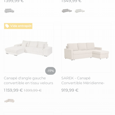
1 399,99 €
1 549,99 €
NAPOLINO
MARCEAU
Vide entrepôt
-17%
Canapé d'angle gauche
SAREK - Canapé
convertible en tissu velours
Convertible Méridienne-
côtelé crème avec 2
coffre Réversible en Tissu
1 159,99 €
919,99 €
1 399,99 €
coussins - ELKO
Beige