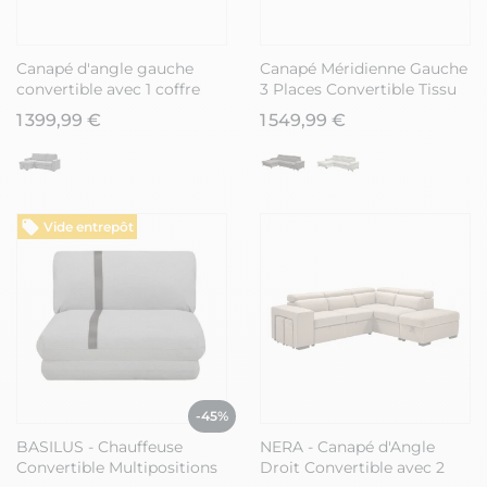
Canapé d'angle gauche
Canapé Méridienne Gauche
convertible avec 1 coffre
3 Places Convertible Tissu
velours côtelé beige -
chenillé Gris chiné -
1 399,99 €
1 549,99 €
NAPOLINO
MARCEAU
Vide entrepôt
-45%
BASILUS - Chauffeuse
NERA - Canapé d'Angle
Convertible Multipositions
Droit Convertible avec 2