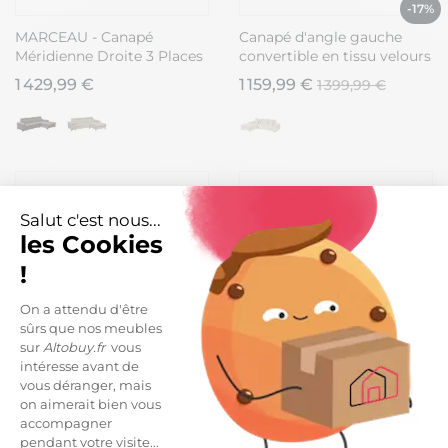
-17%
MARCEAU - Canapé
Canapé d'angle gauche
Méridienne Droite 3 Places
convertible en tissu velours
Convertible Tissu Beige
côtelé taupe avec 2
1 429,99 €
1 159,99 €
1 399,99 €
coussins - ELKO
Salut c'est nous...
les Cookies
!
On a attendu d'être
sûrs que nos meubles
sur
Altobuy.fr
vous
intéresse avant de
vous déranger, mais
Canapé d'angle gauche
NERA - Canapé d'Angle
on aimerait bien vous
convertible avec 1 coffre
Gauche Convertible avec 2
accompagner
velours côtelé gris -
Poufs et 1 Coffre Beige
1 399,99 €
1 889,99 €
pendant votre visite...
NAPOLINO