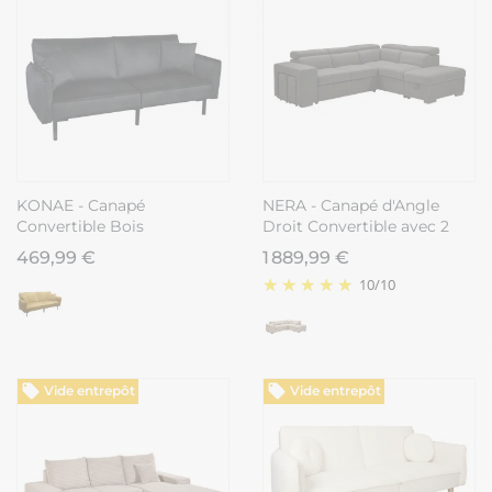
KONAE - Canapé
NERA - Canapé d'Angle
Convertible Bois
Droit Convertible avec 2
d'Eucalyptus Velours Noir
Poufs et 1 Coffre Gris
469,99 €
1 889,99 €
10
/
10
Vide entrepôt
Vide entrepôt