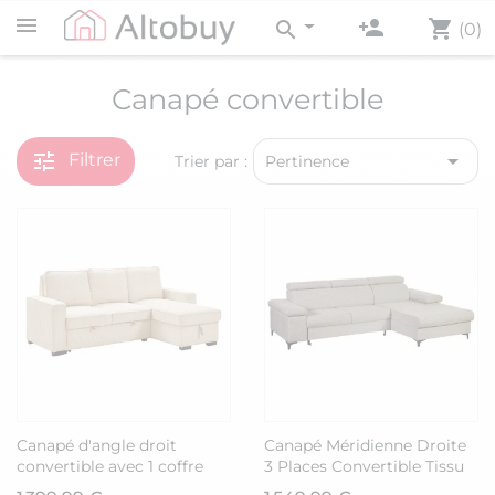
person_add
shopping_cart
search
(0)
Canapé convertible
tune

Filtrer
Trier par :
Pertinence
Canapé d'angle droit
Canapé Méridienne Droite
convertible avec 1 coffre
3 Places Convertible Tissu
velours côtelé beige -
chenillé Gris chiné -