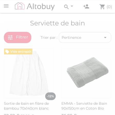
person_add
shopping_cart
search
(0)
Serviette de bain
tune

Filtrer
Trier par :
Pertinence
Vide entrepôt
-12%
Sortie de bain en fibre de
EMMA - Serviette de Bain
bambou 70x140cm blanc
90x150cm en Coton Bio
Coloris Romarin