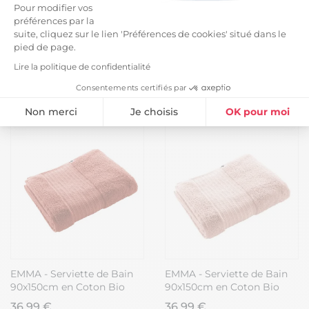
OUREA - Serviette de Bain
EMMA - Serviette de Bain
Pour modifier vos
90x150cm Gaze de Coton
90x150cm en Coton Bio
préférences par la
Terracotta
Coloris Chantilly
suite, cliquez sur le lien 'Préférences de cookies' situé dans le
27,99 €
36,99 €
pied de page.
Lire la politique de confidentialité
Consentements certifiés par
Non merci
Je choisis
OK pour moi
Plateforme de Gestion du Consentement : Personnalisez vos Option
Axeptio consent
Notre plateforme vous permet d'adapter et de gérer vos paramètres de
EMMA - Serviette de Bain
EMMA - Serviette de Bain
90x150cm en Coton Bio
90x150cm en Coton Bio
Coloris Terracotta
Coloris Rose Poudré
36,99 €
36,99 €