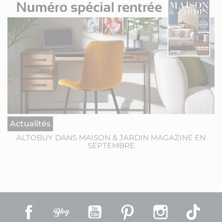
Actualités
ALTOBUY DANS MAISON & JARDIN MAGAZINE EN
SEPTEMBRE
Facebook
Rss
YouTube
Pinterest
Instagram
TikT