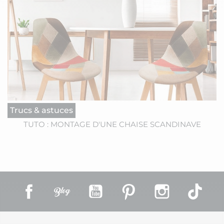
Trucs & astuces
TUTO : MONTAGE D'UNE CHAISE SCANDINAVE
Facebook
Rss
YouTube
Pinterest
Instagram
TikT