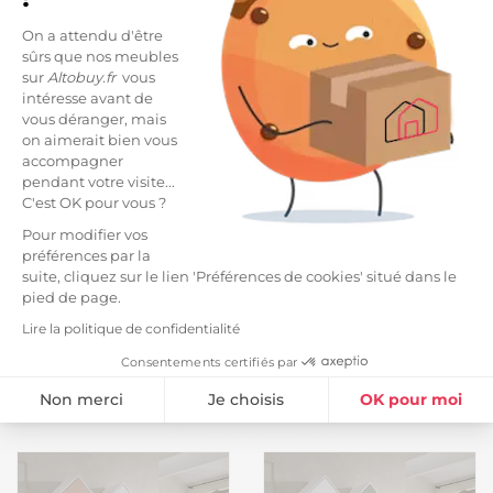
On a attendu d'être
Nouveau
sûrs que nos meubles
sur
Altobuy.fr
vous
intéresse avant de
vous déranger, mais
on aimerait bien vous
accompagner
pendant votre visite...
C'est OK pour vous ?
Pour modifier vos
préférences par la
HAVRE - Pack Bibliothèque
Armoire 2 portes 2 tiroirs
suite, cliquez sur le lien 'Préférences de cookies' situé dans le
+ 2 Armoires Rose et Grise
aspect bois avec miroir
pied de page.
encadrement blanc -
949,99 €
329,99 €
AMAEL
Lire la politique de confidentialité
Consentements certifiés par
Non merci
Je choisis
OK pour moi
Plateforme de Gestion du Consentement : Personnalisez vos Option
Axeptio consent
Notre plateforme vous permet d'adapter et de gérer vos paramètres de