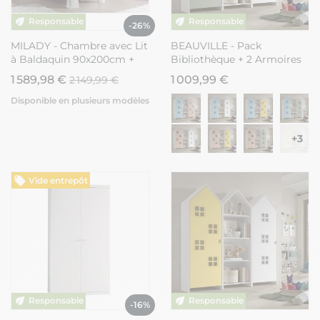
-26%
MILADY - Chambre avec Lit
BEAUVILLE - Pack
à Baldaquin 90x200cm +
Bibliothèque + 2 Armoires
Sommier + Armoire 2P
Cabane Portes Blanche et
1 589,98 €
1 009,99 €
2 149,99 €
Verte
Disponible en plusieurs modèles
+3
Vide entrepôt
-16%