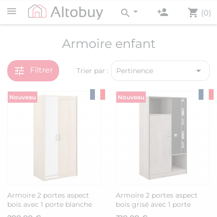
person_add
shopping_cart
search
(0)
Armoire enfant
tune

Filtrer
Trier par :
Pertinence
Nouveau
Nouveau
Armoire 2 portes aspect
Armoire 2 portes aspect
bois avec 1 porte blanche
bois grisé avec 1 porte
sérigraphiée - CHARLINE
anthracite sérigraphiée -