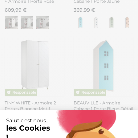
+ Armoire 1 Porte Rose
Cabane 1 Porte Jaune
Détail Fenêtres
609,99 €
369,99 €
TINY WHITE - Armoire 2
BEAUVILLE - Armoire
Portes Blanche Motif
Cabane 1 Porte Bleue Détail
Graphique
Fenêtres
729,99 €
369,99 €
Salut c'est nous...
les Cookies
Disponible en plusieurs modèles
!