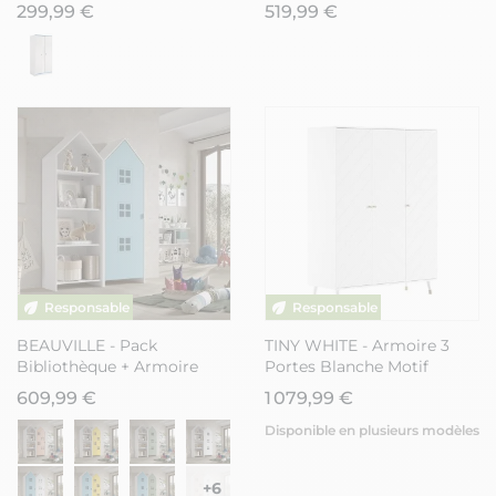
roses en façade - MISYLIA
pieds en pin naturel -
299,99 €
519,99 €
ENORA
BEAUVILLE - Pack
TINY WHITE - Armoire 3
Bibliothèque + Armoire
Portes Blanche Motif
Cabane 1 Porte Bleue
Graphique
609,99 €
1 079,99 €
Disponible en plusieurs modèles
+6