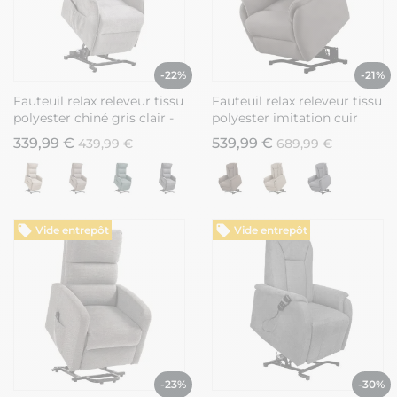
-22%
-21%
Fauteuil relax releveur tissu
Fauteuil relax releveur tissu
polyester chiné gris clair -
polyester imitation cuir
SALVADOR
gris marbré - PANAME
339,99 €
539,99 €
439,99 €
689,99 €
Vide entrepôt
Vide entrepôt
-23%
-30%