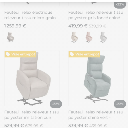
-22%
Plateforme de Gestion du Consentement : Personnalisez vos Option
Axeptio consent
Fauteuil relax électrique
Fauteuil relax releveur tissu
Notre plateforme vous permet d'adapter et de gérer vos paramètres de
releveur tissu micro grain
polyester gris foncé chiné -
gris plomb et gris perle -
BETTA
1 259,99 €
419,99 €
539,99 €
SANGY
Vide entrepôt
Vide entrepôt
-22%
-22%
Fauteuil relax releveur tissu
Fauteuil relax releveur tissu
polyester imitation cuir
polyester chiné vert -
beige - NYMPHAEA
SALVADOR
529,99 €
339,99 €
679,99 €
439,99 €