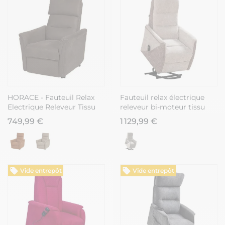
HORACE - Fauteuil Relax
Fauteuil relax électrique
Electrique Releveur Tissu
releveur bi-moteur tissu
Gris Foncé
maillé bicolore beige
749,99 €
1 129,99 €
spécial petite taille - KLEIN
Vide entrepôt
Vide entrepôt