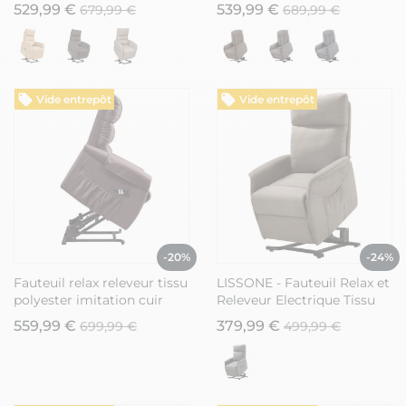
gris - NYMPHAEA
taupe - PANAME
529,99 €
539,99 €
679,99 €
689,99 €
Vide entrepôt
Vide entrepôt
-20%
-24%
Fauteuil relax releveur tissu
LISSONE - Fauteuil Relax et
polyester imitation cuir
Releveur Electrique Tissu
brun - ADRIAN
Taupe
559,99 €
379,99 €
699,99 €
499,99 €