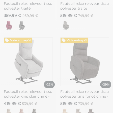
Fauteuil relax releveur tissu
Fauteuil relax releveur tissu
polyester traité
polyester traité
hydrophobe taupe - TIKSI
hydrophobe gris - NARVIK
359,99 €
519,99 €
469,99 €
749,99 €
Vide entrepôt
Vide entrepôt
-22%
-29%
Fauteuil relax releveur tissu
Fauteuil relax releveur tissu
polyester gris clair chiné -
polyester gris foncé chiné -
BETTA
NYMPHAEA
419,99 €
519,99 €
539,99 €
739,99 €