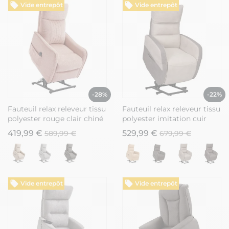
Vide entrepôt
Vide entrepôt
-28%
-22%
Fauteuil relax releveur tissu
Fauteuil relax releveur tissu
polyester rouge clair chiné
polyester imitation cuir
- BETTA
gris et beige - NYMPHAEA
419,99 €
529,99 €
589,99 €
679,99 €
Vide entrepôt
Vide entrepôt