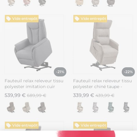
Vide entrepôt
Vide entrepôt
-21%
-22%
Fauteuil relax releveur tissu
Fauteuil relax releveur tissu
polyester imitation cuir
polyester chiné taupe -
gris foncé - PANAME
SALVADOR
539,99 €
339,99 €
689,99 €
439,99 €
Vide entrepôt
Vide entrepôt