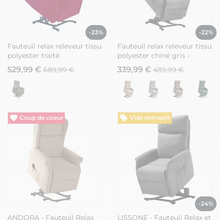
-23%
-22%
Fauteuil relax releveur tissu
Fauteuil relax releveur tissu
polyester traité
polyester chiné gris -
hydrophobe rouge -
SALVADOR
529,99 €
339,99 €
689,99 €
439,99 €
NARVIK
Vide entrepôt
-24%
ANDORA - Fauteuil Relax
LISSONE - Fauteuil Relax et