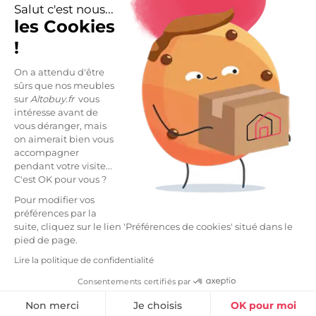
Salut c'est nous...
les Cookies
!
On a attendu d'être
sûrs que nos meubles
-20%
-21%
sur
Altobuy.fr
vous
intéresse avant de
Fauteuil modèle L relax
Fauteuil modèle S relax
vous déranger, mais
releveur tissu polyester
releveur tissu polyester
on aimerait bien vous
imitation cuir gris -
imitation cuir taupe -
639,99 €
599,99 €
799,99 €
759,99 €
accompagner
PLEGAR
EVENN
pendant votre visite...
Disponible en plusieurs modèles
C'est OK pour vous ?
Pour modifier vos
Vide entrepôt
préférences par la
suite, cliquez sur le lien 'Préférences de cookies' situé dans le
pied de page.
Lire la politique de confidentialité
Consentements certifiés par
Non merci
Je choisis
OK pour moi