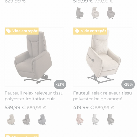
629,99 €
519,99 €
739,99 €
Vide entrepôt
Vide entrepôt
-21%
-28%
Fauteuil relax releveur tissu
Fauteuil relax releveur tissu
polyester imitation cuir
polyester beige orangé
brun - PANAME
chiné - BETTA
539,99 €
419,99 €
689,99 €
589,99 €