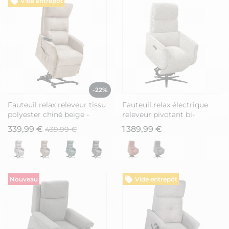
Vide entrepôt
-22%
Fauteuil relax releveur tissu
Fauteuil relax électrique
polyester chiné beige -
releveur pivotant bi-
SALVADOR
moteur tissu croisé beige
339,99 €
1 389,99 €
439,99 €
clair - WILLY
Nouveau
Vide entrepôt