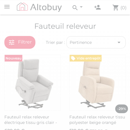
person_add
shopping_cart
search
(0)
Fauteuil releveur
tune

Filtrer
Trier par :
Pertinence
Nouveau
Vide entrepôt
-29%
Fauteuil relax releveur
Fauteuil relax releveur tissu
électrique tissu gris clair -
polyester beige orangé
MACIANA
chiné - NYMPHAEA