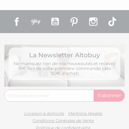
Facebook
Rss
YouTube
Pinterest
Instagram
TikT
La Newsletter Altobuy
Ne manquez rien de nos nouveautés et recevez
10€ lors de votre première commande (dès
150€ d'achat)
Livraison à domicile
Mentions légales
Conditions Générales de Vente
Politique de confidentialité