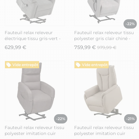
-22%
Fauteuil relax releveur
Fauteuil relax releveur tissu
électrique tissu gris-vert -
polyester gris clair chiné -
MACIANA
PRAGUE
629,99 €
759,99 €
979,99 €
Vide entrepôt
Vide entrepôt
-22%
-21%
Fauteuil relax releveur tissu
Fauteuil relax releveur tissu
polyester imitation cuir
polyester imitation cuir