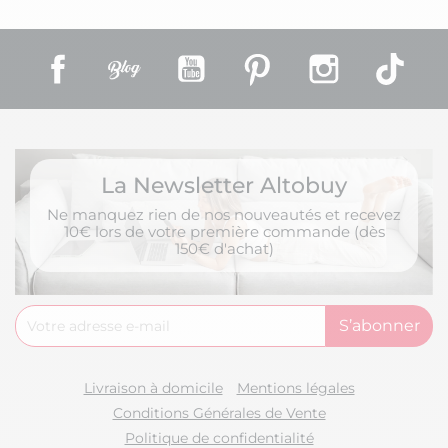
Facebook
Rss
YouTube
Pinterest
Instagram
TikT
La Newsletter Altobuy
Ne manquez rien de nos nouveautés et recevez
10€ lors de votre première commande (dès
150€ d'achat)
Livraison à domicile
Mentions légales
Conditions Générales de Vente
Politique de confidentialité