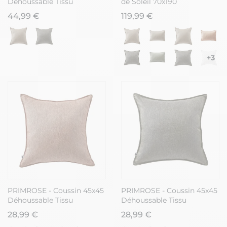
Déhoussable Tissu
de Soleil 70x190
Déperlant Gris Galet
Déhoussable Tissu
44,99 €
119,99 €
Déperlant Vert
+3
PRIMROSE - Coussin 45x45
PRIMROSE - Coussin 45x45
Déhoussable Tissu
Déhoussable Tissu
Déperlant Corail
Déperlant Vert
28,99 €
28,99 €