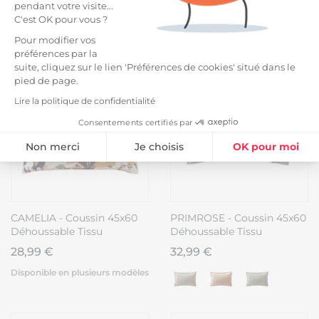
28,99 €
28,99 €
pendant votre visite...
C'est OK pour vous ?
Disponible en plusieurs modèles
Pour modifier vos
préférences par la
suite, cliquez sur le lien 'Préférences de cookies' situé dans le
pied de page.
Lire la politique de confidentialité
Consentements certifiés par
Non merci
Je choisis
OK pour moi
Plateforme de Gestion du Consentement : Personnalisez vos Option
Axeptio consent
Notre plateforme vous permet d'adapter et de gérer vos paramètres de
CAMELIA - Coussin 45x60
PRIMROSE - Coussin 45x60
Déhoussable Tissu
Déhoussable Tissu
Déperlant Motif Fleuri
Déperlant Gris Galet
28,99 €
32,99 €
Disponible en plusieurs modèles