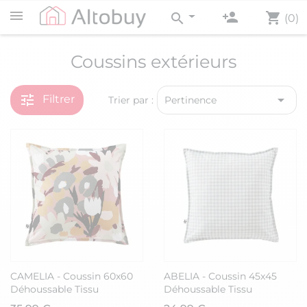
person_add
shopping_cart
search
(0)
Coussins extérieurs
tune

Filtrer
Trier par :
Pertinence
CAMELIA - Coussin 60x60
ABELIA - Coussin 45x45
Déhoussable Tissu
Déhoussable Tissu
Déperlant Motif Fleuri
Déperlant Motif Vichy