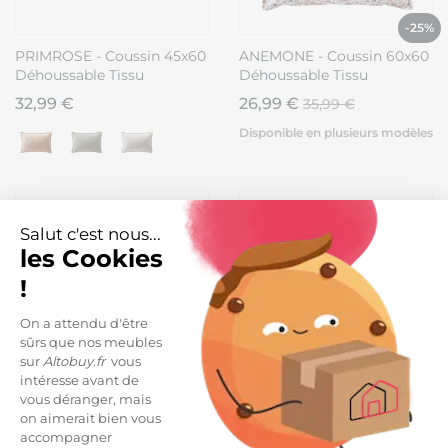
-25%
PRIMROSE - Coussin 45x60
ANEMONE - Coussin 60x60
Déhoussable Tissu
Déhoussable Tissu
Déperlant Sable
Déperlant Motif Fleuri
32,99 €
26,99 €
35,99 €
Disponible en plusieurs modèles
Salut c'est nous...
les Cookies
!
On a attendu d'être
sûrs que nos meubles
sur
Altobuy.fr
vous
intéresse avant de
vous déranger, mais
ABELIA - Coussin 45x60
PRIMROSE - Coussin 45x45
on aimerait bien vous
Déhoussable Tissu
Déhoussable Tissu
accompagner
Déperlant Motif Vichy
Déperlant Gris galet