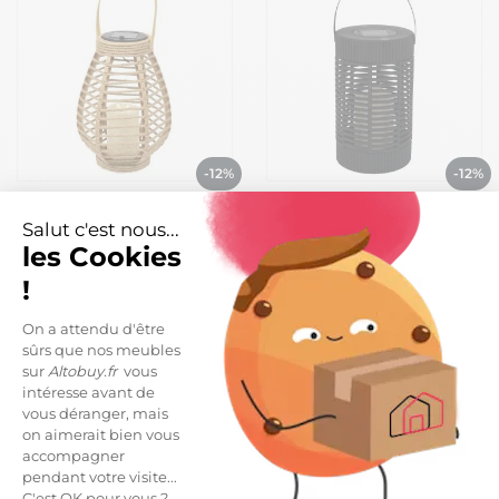
-12%
-12%
Lanterne solaire led effet
Lanterne solaire led effet
bougie, en polypropylène
bougie, en polypropylène
Salut c'est nous...
beige avec anse (H26,5 cm)
noir avec anse (H23 cm)
les Cookies
13,99 €
13,99 €
15,99 €
15,99 €
!
Vide entrepôt
On a attendu d'être
sûrs que nos meubles
sur
Altobuy.fr
vous
intéresse avant de
vous déranger, mais
on aimerait bien vous
accompagner
pendant votre visite...
C'est OK pour vous ?