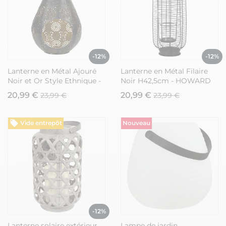
-12%
-12%
Lanterne en Métal Ajouré
Lanterne en Métal Filaire
Noir et Or Style Ethnique -
Noir H42,5cm - HOWARD
RAJEESH
20,99 €
20,99 €
23,99 €
23,99 €
Vide entrepôt
Nouveau
-12%
Lanterne solaire extérieur
Lampe de jardin