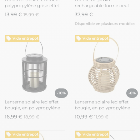
polypropylène grise effet
rechargeable forme oeuf
bougie
Ø21cm en polyéthylène
13,99 €
37,99 €
15,99 €
avec anse - DERBIA
Disponible en plusieurs modèles
Vide entrepôt
Vide entrepôt
-10%
-8%
Lanterne solaire led effet
Lanterne solaire led effet
bougie, en polypropylène
bougie, en polypropylène
noir avec anse (H25 cm)
beige avec anse (H15 cm)
16,99 €
10,99 €
18,99 €
11,99 €
Vide entrepôt
Vide entrepôt