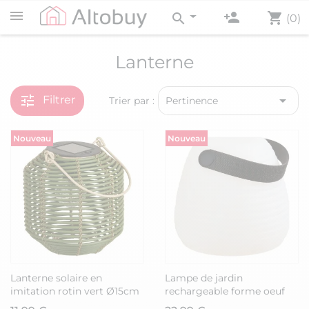
person_add
shopping_cart
search
(0)
Lanterne
tune

Filtrer
Trier par :
Pertinence
Nouveau
Nouveau
Lanterne solaire en
Lampe de jardin
imitation rotin vert Ø15cm
rechargeable forme oeuf
- CARMEN
Ø13cm en polyéthylène