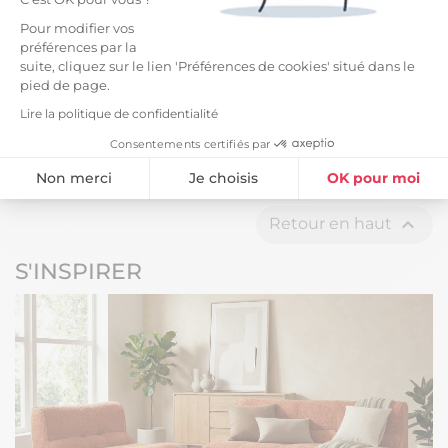
-12%
Pour modifier vos
Lanterne décorative en
préférences par la
verre avec contour en
suite, cliquez sur le lien 'Préférences de cookies' situé dans le
métal doré (H30cm)
pied de page.
21,99 €
24,99 €
Lire la politique de confidentialité
Consentements certifiés par
Affichage 1-13 de 13 article(s)
Non merci
Je choisis
OK pour moi
Plateforme de Gestion du Consentement : Personnalisez vos Option
Axeptio consent

Retour en haut
Notre plateforme vous permet d'adapter et de gérer vos paramètres de
S'INSPIRER