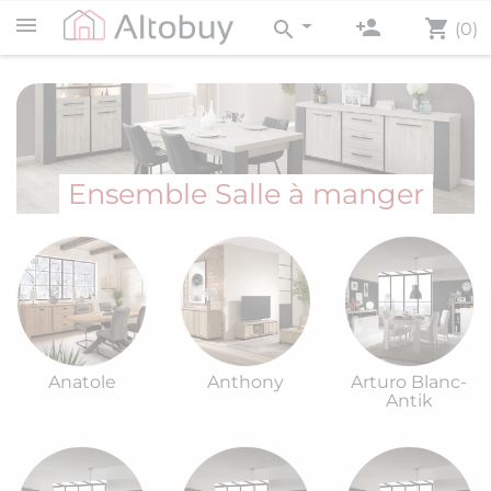
person_add
shopping_cart
search
(0)
Ensemble Salle à manger
Anatole
Anthony
Arturo Blanc-
Antik