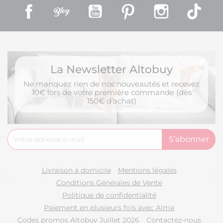
Facebook
Rss
YouTube
Pinterest
Instagram
TikT
La Newsletter Altobuy
Ne manquez rien de nos nouveautés et recevez
10€ lors de votre première commande (dès
150€ d'achat)
Livraison à domicile
Mentions légales
Conditions Générales de Vente
Politique de confidentialité
Paiement en plusieurs fois avec Alma
Codes promos Altobuy Juillet 2026
Contactez-nous