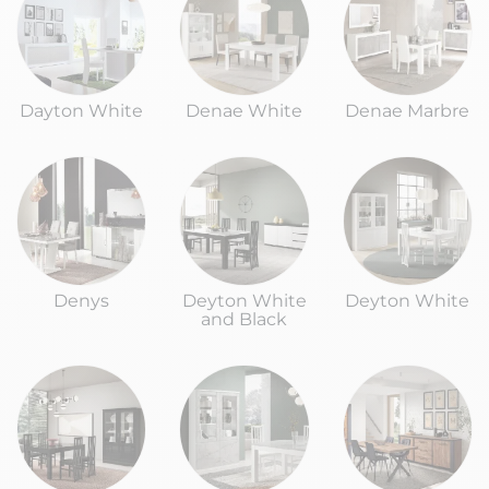
Dayton White
Denae White
Denae Marbre
Denys
Deyton White
Deyton White
and Black