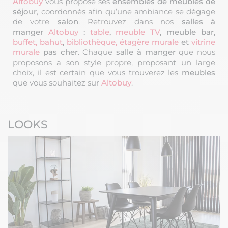
Altobuy
vous propose ses
ensembles de meubles de
séjour
, coordonnés afin qu’une ambiance se dégage
de votre
salon
. Retrouvez dans nos
salles à
manger
Altobuy
:
table
,
meuble TV
, meuble bar,
buffet, bahut
,
bibliothèque, étagère murale
et
vitrine
murale
pas cher
. Chaque
salle à manger
que nous
proposons a son style propre, proposant un large
choix, il est certain que vous trouverez les
meubles
que vous souhaitez sur
Altobuy
.
LOOKS