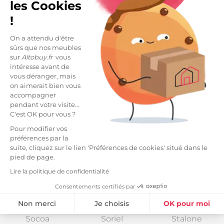
les Cookies
!
Piralia
Piralia Blanc
Prava
Anthracite
On a attendu d'être
sûrs que nos meubles
sur
Altobuy.fr
vous
intéresse avant de
vous déranger, mais
on aimerait bien vous
accompagner
pendant votre visite...
C'est OK pour vous ?
Rebecca
Rebecca
Rebecca
Pour modifier vos
Carbone
Samoa
Weiss
préférences par la
suite, cliquez sur le lien 'Préférences de cookies' situé dans le
pied de page.
Lire la politique de confidentialité
Consentements certifiés par
Non merci
Je choisis
OK pour moi
Socoa
Soriel
Stalone
Plateforme de Gestion du Consentement : Personnalisez vos Option
Axeptio consent