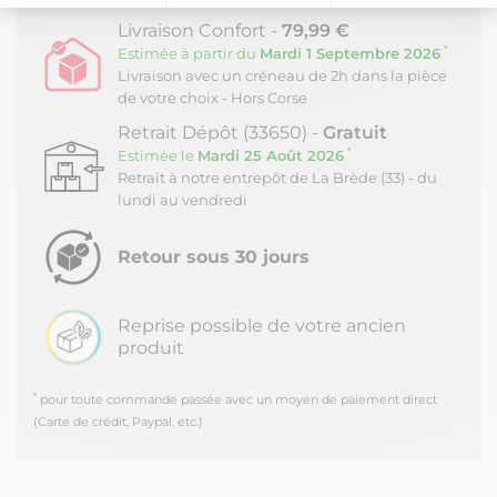
Plateforme de Gestion du Consentement : Personnalisez vos Option
Axeptio consent
Livraison Confort -
79,99 €
*
Estimée à partir du
Mardi 1 Septembre 2026
Notre plateforme vous permet d'adapter et de gérer vos paramètres de
Livraison avec un créneau de 2h dans la pièce
de votre choix - Hors Corse
Retrait Dépôt (33650) -
Gratuit
*
Estimée le
Mardi 25 Août 2026
Retrait à notre entrepôt de La Brède (33) - du
lundi au vendredi
Retour sous 30 jours
Reprise possible de votre ancien
produit
*
pour toute commande passée avec un moyen de paiement direct
(Carte de crédit, Paypal, etc.)