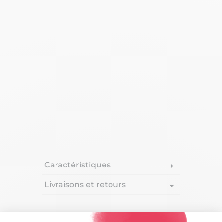
Caractéristiques
arrow_right
Livraisons et retours
arrow_drop_down