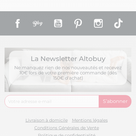
Facebook
Rss
YouTube
Pinterest
Instagram
TikT
La Newsletter Altobuy
Ne manquez rien de nos nouveautés et recevez
10€ lors de votre première commande (dès
150€ d'achat)
Livraison à domicile
Mentions légales
Conditions Générales de Vente
Politique de confidentialité