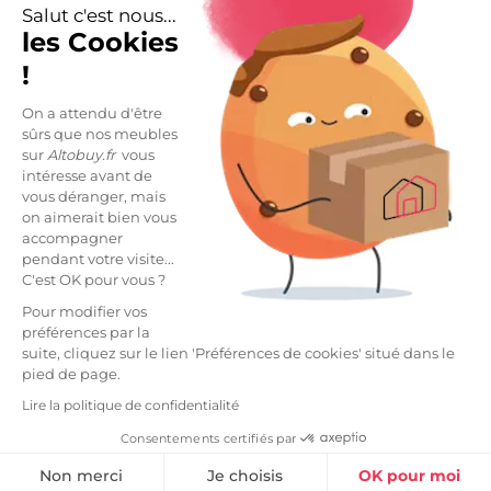
DESCRIPTION
Salut c'est nous...
les Cookies
Méridienne Gauche Tissu Bouclettes Beige Clair
!
avec 1 coussin de la gamme Avalon.
On a attendu d'être
Grâce à sa forme unique et originale, son design ne
sûrs que nos meubles
laisse personne indifférent.
sur
Altobuy.fr
vous
intéresse avant de
Associée au canapé de la même collection ou seule,
vous déranger, mais
elle trouvera une place privilégiée dans votre salon.
on aimerait bien vous
accompagner
Structure en bois contreplaqué et mousse.
pendant votre visite...
Revêtement en tissu polyester.
C'est OK pour vous ?
Hauteur d'assise : 44cm.
Pour modifier vos
Dimensions : 88 x 175 x H85cm.
préférences par la
suite, cliquez sur le lien 'Préférences de cookies' situé dans le
LIVRAISON ET RETOURS
pied de page.
Lire la politique de confidentialité
Livraison Standard -
19,99 €
Consentements certifiés par
*
Estimée à partir du
Jeudi 27 Août 2026
Livraison en journée au pied du camion - Hors
Non merci
Je choisis
OK pour moi
Corse