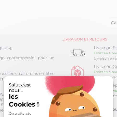
Ca
LIVRAISON ET RETOURS
Livraison S
- PLYM.
Estimée à par
sign contemporain, pour un
Livraison en 
Livraison C
Estimée à par
moelleux, cale-reins en fibre
Livraison ave
g.
Salut c'est
Retrait Dép
nous...
Estimée le
Me
Zag à plat. Dossier : Sangles
les
Retrait à not
silience» densité assise 30
Cookies !
bres effet "couette". Tissu
Retour sou
ieds métal noir.
On a attendu