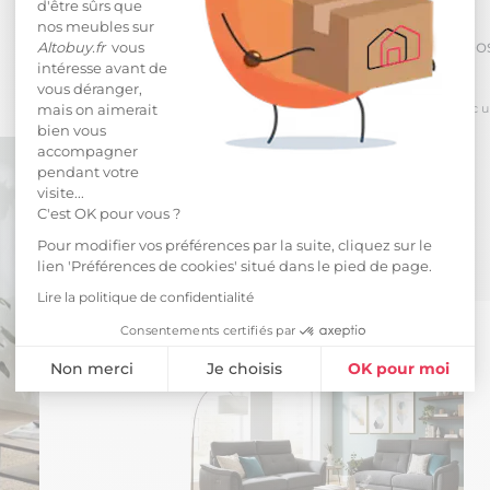
d'être sûrs que
nos meubles sur
Reprise po
Altobuy.fr
vous
intéresse avant de
vous déranger,
*
pour toute commande passée avec un m
mais on aimerait
bien vous
accompagner
pendant votre
visite...
C'est OK pour vous ?
Pour modifier vos préférences par la suite, cliquez sur le
lien 'Préférences de cookies' situé dans le pied de page.
Lire la politique de confidentialité
Consentements certifiés par
Non merci
Je choisis
OK pour moi
Plateforme de Gestion du Consentement : Personnalisez vos Opti
Axeptio consent
Notre plateforme vous permet d'adapter et de gérer vos paramètres 