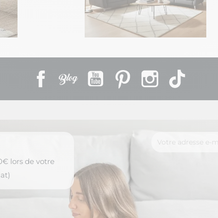
Facebook
Rss
YouTube
Pinterest
Instagram
TikTok
€ lors de votre
at)