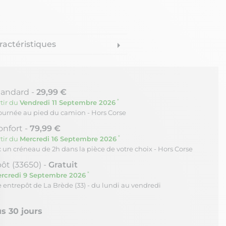
ractéristiques
arrow_right
tandard -
29,99 €
*
tir du
Vendredi 11 Septembre 2026
journée au pied du camion - Hors Corse
onfort -
79,99 €
*
tir du
Mercredi 16 Septembre 2026
c un créneau de 2h dans la pièce de votre choix - Hors Corse
ôt (33650) -
Gratuit
*
rcredi 9 Septembre 2026
re entrepôt de La Brède (33) - du lundi au vendredi
s 30 jours