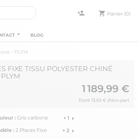
person_add
shopping_cart
Panier
(0)
NTACT
BLOG
rbone - PLYM
S FIXE TISSU POLYESTER CHINÉ
 PLYM
1 189,99 €
Dont 13,93 € d'éco-part
uleur :
Gris carbone
arrow_right
+ 1
dèle :
2 Places Fixe
arrow_right
+ 2