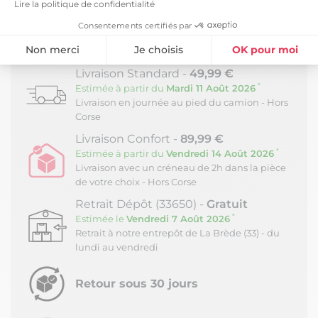
Lire la politique de confidentialité
Dimensions : 190 x 90 x H103cm.
Consentements certifiés par
LIVRAISON ET RETOURS
Non merci
Je choisis
OK pour moi
Plateforme de Gestion du Consentement : Personnalisez vos Option
Livraison Standard -
49,99 €
Axeptio consent
*
Estimée à partir du
Mardi 11 Août 2026
Notre plateforme vous permet d'adapter et de gérer vos paramètres de
Livraison en journée au pied du camion - Hors
Corse
Livraison Confort -
89,99 €
*
Estimée à partir du
Vendredi 14 Août 2026
Livraison avec un créneau de 2h dans la pièce
de votre choix - Hors Corse
Retrait Dépôt (33650) -
Gratuit
*
Estimée le
Vendredi 7 Août 2026
Retrait à notre entrepôt de La Brède (33) - du
lundi au vendredi
Retour sous 30 jours