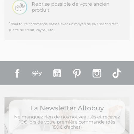
Reprise possible de votre ancien
produit
*
pour toute commande passée avec un moyen de paiement direct
(Carte de crédit, Paypal, etc.)
Facebook
Rss
YouTube
Pinterest
Instagram
TikT
La Newsletter Altobuy
Ne manquez rien de nos nouveautés et recevez
10€ lors de votre première commande (dès
150€ d'achat)