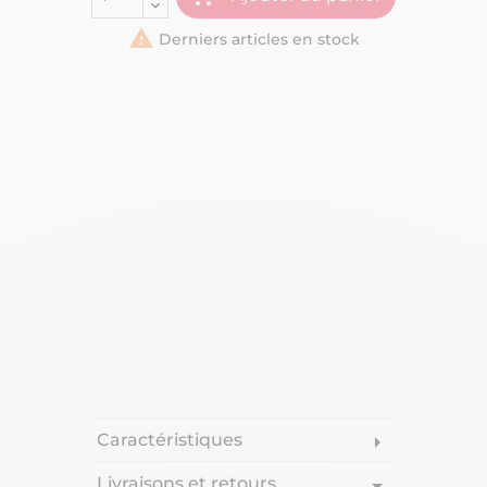

Derniers articles en stock
Caractéristiques
arrow_right
Livraisons et retours
arrow_drop_down