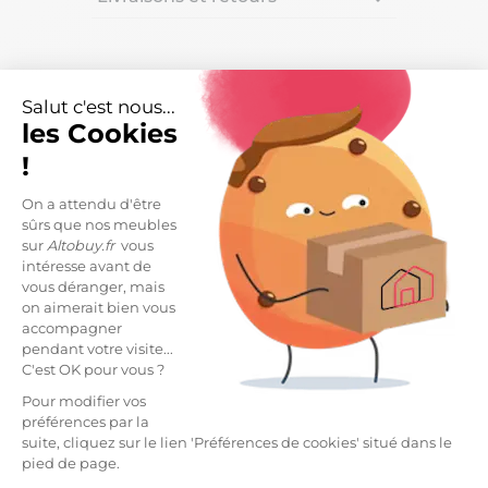
DESCRIPTION
Salut c'est nous...
les Cookies
Canapé 3 Places Relax Manuel Beige Tissu
Waterproof de la gamme Tarifa.
!
Un canapé qui offre un accueil ultra confortable
On a attendu d'être
grâce à ses dossiers épais avec une partie "appui-
sûrs que nos meubles
tête".
sur
Altobuy.fr
vous
intéresse avant de
Résistance du système relax manuel : 120 kg. Tissu
vous déranger, mais
avec traitement waterproof, facilitant l'entretien
on aimerait bien vous
quotidien.
accompagner
pendant votre visite...
Structure en bois massif et assise ressorts.
C'est OK pour vous ?
Revêtement en tissu polyester, rembourrage assises
Pour modifier vos
mousse densité 28kg/m3, dossiers et accoudoirs
préférences par la
garnis de fibres creuses siliconées.
suite, cliquez sur le lien 'Préférences de cookies' situé dans le
pied de page.
Hauteur d'assise : 49cm.