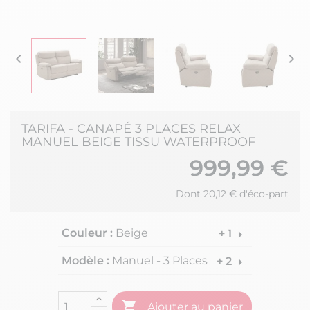


TARIFA - CANAPÉ 3 PLACES RELAX
MANUEL BEIGE TISSU WATERPROOF
999,99 €
Dont 20,12 € d'éco-part
Couleur :
Beige
arrow_right
+ 1
Modèle :
Manuel - 3 Places
arrow_right
+ 2

Ajouter au panier