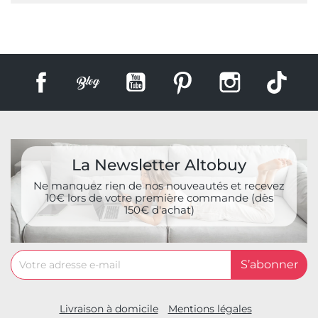
Facebook
Rss
YouTube
Pinterest
Instagram
TikT
La Newsletter Altobuy
Ne manquez rien de nos nouveautés et recevez
10€ lors de votre première commande (dès
150€ d'achat)
Livraison à domicile
Mentions légales