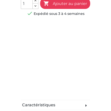

Ajouter au panier

Expédié sous 3 à 4 semaines
Caractéristiques
arrow_right