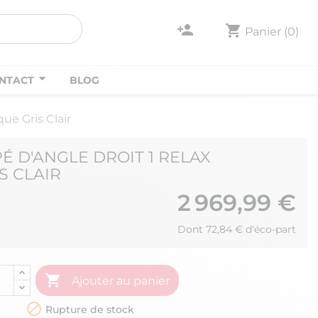
person_add
shopping_cart
Panier
(0)
NTACT
BLOG
ue Gris Clair
É D'ANGLE DROIT 1 RELAX
S CLAIR
2 969,99 €
Dont 72,84 € d'éco-part

Ajouter au panier

Rupture de stock