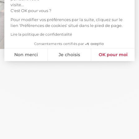
visite...
C'est OK pour vous ?
Pour modifier vos préférences par la suite, cliquez sur le
lien 'Préférences de cookies' situé dans le pied de page.
Lire la politique de confidentialité
Consentements certifiés par
Non merci
Je choisis
OK pour moi
Plateforme de Gestion du Consentement : Personnalisez vos Opti
Axeptio consent
Notre plateforme vous permet d'adapter et de gérer vos paramètres 