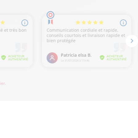
ier
.