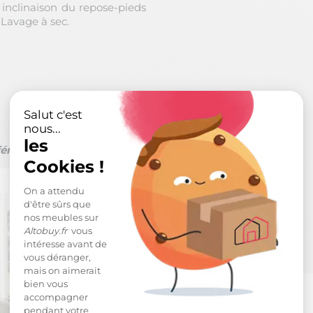
 inclinaison du repose-pieds
 Lavage à sec.
Salut c'est
nous...
les
férence N°16494.
Cookies !
On a attendu
d'être sûrs que
nos meubles sur
Altobuy.fr
vous
intéresse avant de
vous déranger,
mais on aimerait
bien vous
accompagner
pendant votre