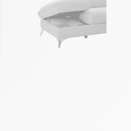
ons
de confidentialité, en garantissant la conformité avec les réglement