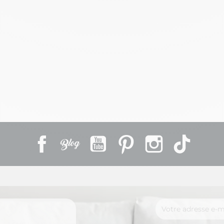
Facebook
Rss
YouTube
Pinterest
Instagram
TikTok