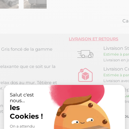
Ca
LIVRAISON ET RETOURS
Livraison S
u Gris foncé de la gamme
Estimée à par
Livraison en 
elaxante que ce soit sur la
Livraison C
Estimée à par
Livraison ave
relax dos au mur. Têtière et
. Prise USB intégrée.
Retrait Dép
Salut c'est
Estimée le
Lu
nous...
Retrait à not
n tissu polyester,
les
et accoudoirs 21kg/m3.
Cookies !
Retour sou
On a attendu