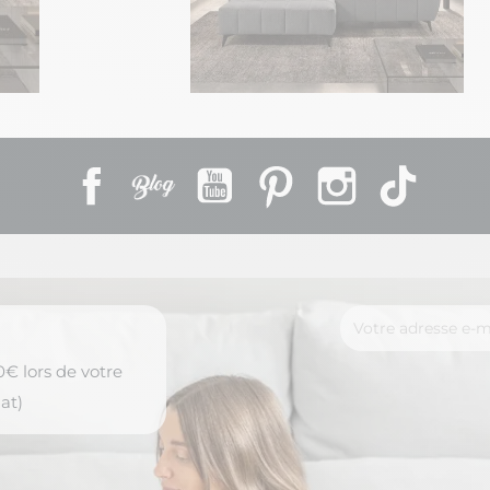
Facebook
Rss
YouTube
Pinterest
Instagram
TikTok
€ lors de votre
at)