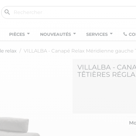
search
PIÈCES
NOUVEAUTÉS
SERVICES
CO
e relax
VILLALBA - Canapé Relax Méridienne gauche Tê
VILLALBA - CA
TÊTIÈRES RÉGLA
Mo