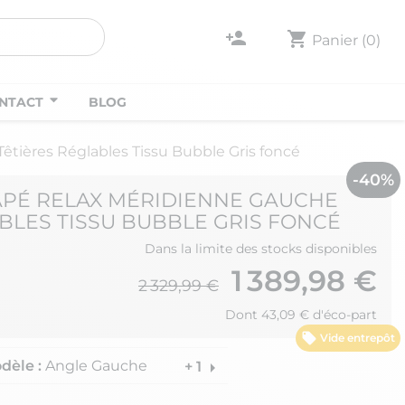
person_add
shopping_cart
Panier
(0)
NTACT
BLOG
tières Réglables Tissu Bubble Gris foncé
-40%
NAPÉ RELAX MÉRIDIENNE GAUCHE
BLES TISSU BUBBLE GRIS FONCÉ
Dans la limite des stocks disponibles
1 389,98 €
2 329,99 €
Dont 43,09 € d'éco-part
Vide entrepôt
dèle :
Angle Gauche
arrow_right
+ 1