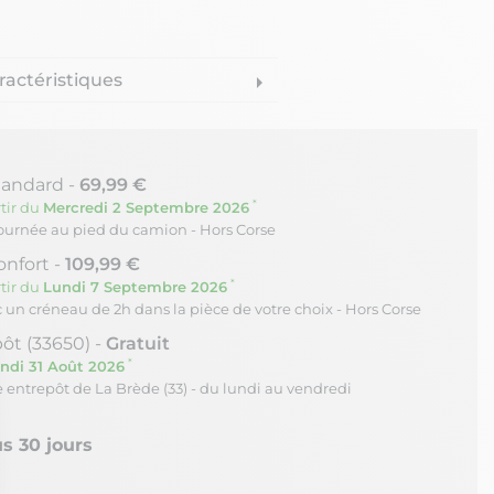
ractéristiques
arrow_right
tandard -
69,99 €
*
tir du
Mercredi 2 Septembre 2026
journée au pied du camion - Hors Corse
onfort -
109,99 €
*
tir du
Lundi 7 Septembre 2026
c un créneau de 2h dans la pièce de votre choix - Hors Corse
ôt (33650) -
Gratuit
*
ndi 31 Août 2026
re entrepôt de La Brède (33) - du lundi au vendredi
s 30 jours