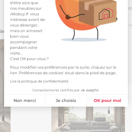
d'être sûrs que
Reprise po
nos meubles sur
Altobuy.fr
vous
intéresse avant de
*
pour toute commande passée avec un m
vous déranger,
mais on aimerait
férence N°16494.
bien vous
accompagner
pendant votre
visite...
C'est OK pour vous ?
Pour modifier vos préférences par la suite, cliquez sur le
lien 'Préférences de cookies' situé dans le pied de page.
Lire la politique de confidentialité
Consentements certifiés par
Non merci
Je choisis
OK pour moi
Plateforme de Gestion du Consentement : Personnalisez vos Opti
Axeptio consent
Notre plateforme vous permet d'adapter et de gérer vos paramètres 