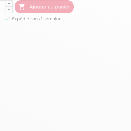

Ajouter au panier

Expédié sous 1 semaine