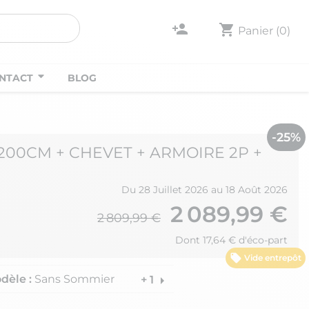
person_add
shopping_cart
Panier
(0)
NTACT
BLOG
-25%
X200CM + CHEVET + ARMOIRE 2P +
Du 28 Juillet 2026 au 18 Août 2026
2 089,99 €
2 809,99 €
Dont 17,64 € d'éco-part
Vide entrepôt
dèle :
Sans Sommier
arrow_right
+ 1