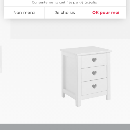
Consentements certifiés par
Non merci
Je choisis
OK pour moi
Plateforme de Gestion du Consentement : Personnalisez vos Opti
Axeptio consent
Notre plateforme vous permet d'adapter et de gérer vos paramètres 