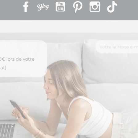
Facebook
Rss
YouTube
Pinterest
Instagram
TikTok
€ lors de votre
at)