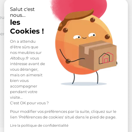
Salut c'est
nous...
sseur max 10cm.
Sommier et
les
Cookies !
penderie et étagères.
On a attendu
d'être sûrs que
nos meubles sur
Altobuy.fr
vous
intéresse avant de
vous déranger,
mais on aimerait
bien vous
accompagner
pendant votre
visite...
C'est OK pour vous ?
Pour modifier vos préférences par la suite, cliquez sur le
lien 'Préférences de cookies' situé dans le pied de page.
Lire la politique de confidentialité