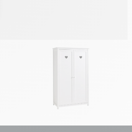
ons
de confidentialité, en garantissant la conformité avec les réglement