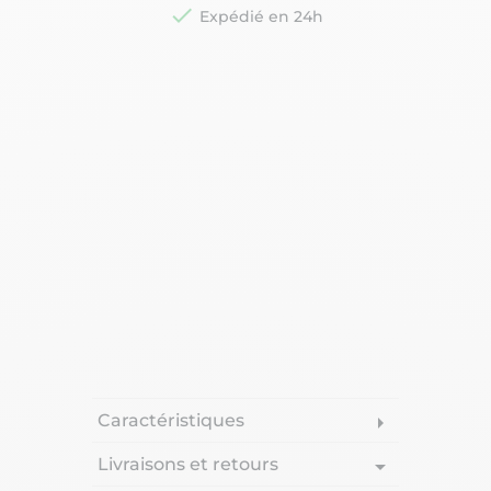

Expédié en 24h
Caractéristiques
arrow_right
Livraisons et retours
arrow_drop_down