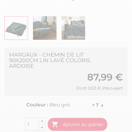
MARGAUX - CHEMIN DE LIT
90X200CM LIN LAVÉ COLORIS
ARDOISE
87,99 €
Dont 0,53 € d'éco-part
Couleur :
Bleu gris
arrow_right
+ 7

Ajouter au panier