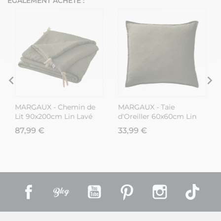
ÉGALEMENT ACHETÉ :
MARGAUX - Chemin de
MARGAUX - Taie
Lit 90x200cm Lin Lavé
d'Oreiller 60x60cm Lin
Coloris Thym
Lavé Coloris Thym
87,99 €
33,99 €
Facebook
Rss
YouTube
Pinterest
Instagram
TikT