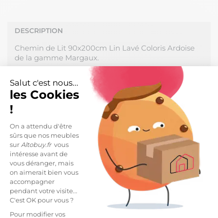
DESCRIPTION
Chemin de Lit 90x200cm Lin Lavé Coloris Ardoise
de la gamme Margaux.
Un indémodable pour prévenir le froid et habiller
Salut c'est nous...
élégamment votre lit... mais aussi vos banquettes et
les Cookies
canapés ! Une conception en lin de qualité
premium aux nombreuses vertus et au toucher
!
souple qui se bonifie au fil des lavages.
Naturellement froissé, plus besoin de repasser !
On a attendu d'être
sûrs que nos meubles
sur
Altobuy.fr
vous
Fabrication 100% Lin, densité 160 g/m2. Garnissage
intéresse avant de
100% Polyester. Capitonnage léger. Finition avec
vous déranger, mais
nouettes en jute aux 4 coins. Produit certifié OEKO-
on aimerait bien vous
TEX.
accompagner
pendant votre visite...
Dimensions : 90 x 200cm.
C'est OK pour vous ?
Entretien facile : Lavage à 30°C avec couleurs
Pour modifier vos