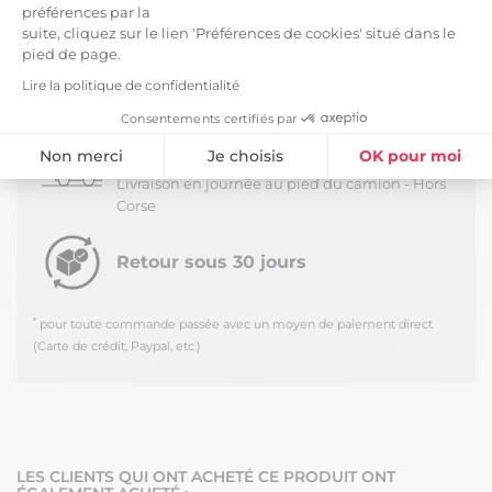
similaires, sèche-linge possible. Margaux, une
préférences par la
gamme de linge respectueuse de l'environnement,
suite, cliquez sur le lien 'Préférences de cookies' situé dans le
et pour toute la maison !
pied de page.
Lire la politique de confidentialité
LIVRAISON ET RETOURS
Consentements certifiés par
Livraison Standard -
5,99 €
Non merci
Je choisis
OK pour moi
*
Estimée à partir du
Jeudi 13 Août 2026
Livraison en journée au pied du camion - Hors
Plateforme de Gestion du Consentement : Personnalisez vos Option
Axeptio consent
Corse
Notre plateforme vous permet d'adapter et de gérer vos paramètres de
Retour sous 30 jours
*
pour toute commande passée avec un moyen de paiement direct
(Carte de crédit, Paypal, etc.)
LES CLIENTS QUI ONT ACHETÉ CE PRODUIT ONT