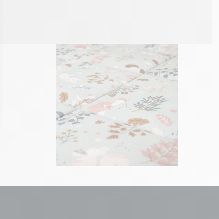
ons
de confidentialité, en garantissant la conformité avec les réglement