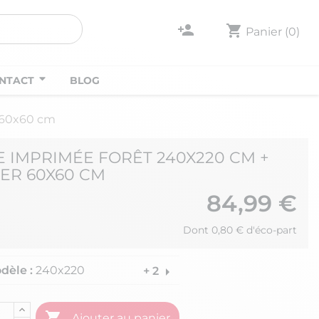
person_add
shopping_cart
Panier
(0)
NTACT
BLOG
r 60x60 cm
E IMPRIMÉE FORÊT 240X220 CM +
LER 60X60 CM
84,99 €
Dont 0,80 € d'éco-part
dèle :
240x220
arrow_right
+ 2

Ajouter au panier