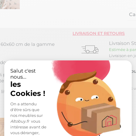
Ca
LIVRAISON ET RETOURS
Livraison S
er 60x60 cm de la gamme
Estimée à par
Livraison en 
douillet.
Salut c'est
Retour sou
% polyester 300 GSM.
nous...
e-feuille avec rabat.
les
*
pour toute commande passée avec un m
its de toutes tailles jusqu'à
Cookies !
On a attendu
d'être sûrs que
nos meubles sur
Altobuy.fr
vous
intéresse avant de
vous déranger,