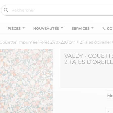
search
PIÈCES
NOUVEAUTÉS
SERVICES
CO
Couette Imprimée Forêt 240x220 cm + 2 Taies d'oreille
VALDY - COUETT
2 TAIES D'OREIL
Mo