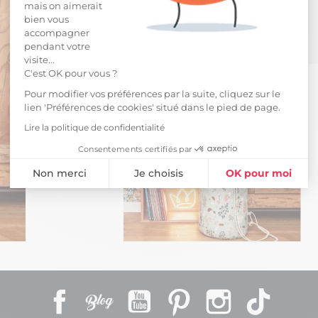
mais on aimerait
bien vous
accompagner
pendant votre
visite...
C'est OK pour vous ?
Pour modifier vos préférences par la suite, cliquez sur le
lien 'Préférences de cookies' situé dans le pied de page.
Lire la politique de confidentialité
Consentements certifiés par
Non merci
Je choisis
OK pour moi
Plateforme de Gestion du Consentement : Personnalisez vos Opti
Axeptio consent
Notre plateforme vous permet d'adapter et de gérer vos paramètres 
Facebook
Rss
YouTube
Pinterest
Instagram
TikTok