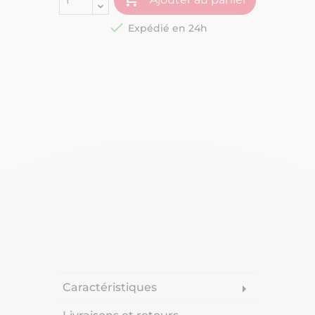

Expédié en 24h
Caractéristiques
arrow_right