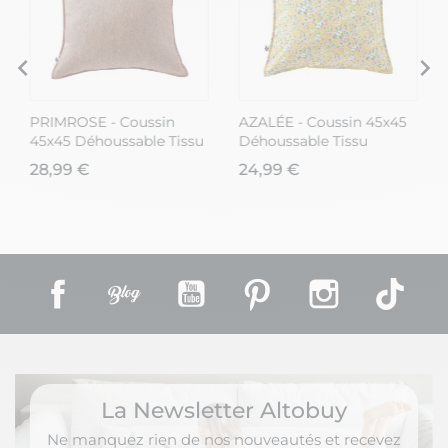
%
PRIMROSE - Coussin
AZALÉE - Coussin 45x45
45x45 Déhoussable Tissu
Déhoussable Tissu
Déperlant Corail
Déperlant Moif Fleuri
28,99 €
24,99 €
Facebook
Rss
YouTube
Pinterest
Instagram
TikT
La Newsletter Altobuy
Ne manquez rien de nos nouveautés et recevez