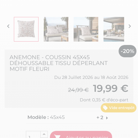


-20%
ANEMONE - COUSSIN 45X45
DÉHOUSSABLE TISSU DÉPERLANT
MOTIF FLEURI
Du 28 Juillet 2026 au 18 Août 2026
19,99 €
24,99 €
Dont 0,35 € d'éco-part
Vide entrepôt
Modèle :
45x45
arrow_right
+ 2

Ajouter au panier