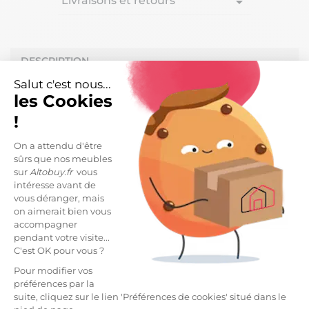
Livraisons et retours
arrow_drop_down
DESCRIPTION
Salut c'est nous...
Coussin 45x45 Déhoussable Tissu Déperlant Motif
les Cookies
Fleuri de la gamme Anemone.
!
Décorez les assises de votre terrasse grâce à ce
coussin fleuri, comme une invitation au repos et au
On a attendu d'être
farniente.
sûrs que nos meubles
sur
Altobuy.fr
vous
House avec zip et volant plat de 1 cm, enduit PU
intéresse avant de
Anti UV et déperlant pour une usage extérieur.
vous déranger, mais
on aimerait bien vous
Housse coussin en tissu polyester 600 deniers
accompagner
200gr/m2 enduit polyuréthane.
pendant votre visite...
Coussin 100 % polyester.
C'est OK pour vous ?
Pour modifier vos
Dimensions : 45 x 45 cm.
préférences par la
suite, cliquez sur le lien 'Préférences de cookies' situé dans le
LIVRAISON ET RETOURS