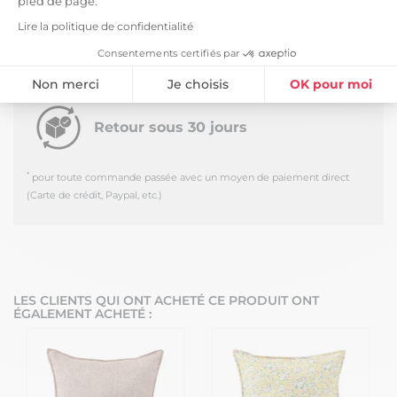
pied de page.
Livraison Standard -
5,99 €
Lire la politique de confidentialité
*
Estimée à partir du
Mercredi 12 Août 2026
Consentements certifiés par
Livraison en journée au pied du camion - Hors
Corse
Non merci
Je choisis
OK pour moi
Plateforme de Gestion du Consentement : Personnalisez vos Option
Axeptio consent
Retour sous 30 jours
Notre plateforme vous permet d'adapter et de gérer vos paramètres de
*
pour toute commande passée avec un moyen de paiement direct
(Carte de crédit, Paypal, etc.)
LES CLIENTS QUI ONT ACHETÉ CE PRODUIT ONT
ÉGALEMENT ACHETÉ :