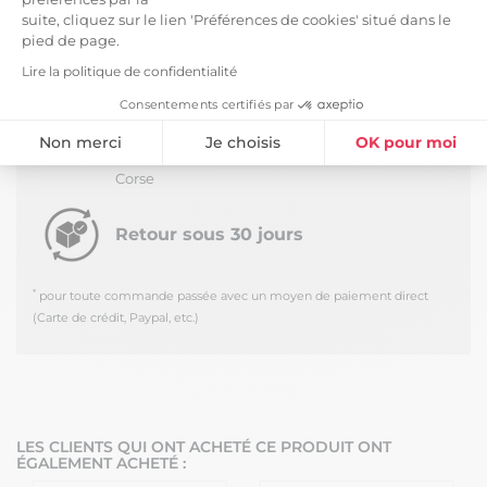
Salon, Art de la table, Chambre : la gamme de linge
suite, cliquez sur le lien 'Préférences de cookies' situé dans le
de maison Ourea a des solutions pour tout !
pied de page.
LIVRAISON ET RETOURS
Lire la politique de confidentialité
Consentements certifiés par
Livraison Standard -
5,99 €
*
Estimée à partir du
Lundi 10 Août 2026
Non merci
Je choisis
OK pour moi
Livraison en journée au pied du camion - Hors
Plateforme de Gestion du Consentement : Personnalisez vos Option
Axeptio consent
Corse
Notre plateforme vous permet d'adapter et de gérer vos paramètres de
Retour sous 30 jours
*
pour toute commande passée avec un moyen de paiement direct
(Carte de crédit, Paypal, etc.)
LES CLIENTS QUI ONT ACHETÉ CE PRODUIT ONT
ÉGALEMENT ACHETÉ :