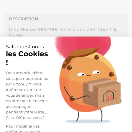
DESCRIPTION
Drap Housse 180x200cm Gaze de Coton Chantilly
Ourea.
Salut c'est nous...
Un linge respectueux de votre corps, agréable et
les Cookies
douillet qui créera une ambiance chaleureuse dans
votre chambre. Une conception en double gaze de
!
coton, légère, fluide et confortable. Une matière qui
gagne en souplesse et en douceur au fil des lavages.
On a attendu d'être
Naturellement froissée : pas besoin de repasser !
sûrs que nos meubles
sur
Altobuy.fr
vous
Fabrication 100% Coton, densité 125 g/m2. Hauteur
intéresse avant de
de bonnet : 30cm. Produit certifié OEKO-TEX.
vous déranger, mais
on aimerait bien vous
Dimensions : 180x200cm.
accompagner
pendant votre visite...
Entretien facile : Lavage à 60°C avec couleurs
C'est OK pour vous ?
similaires, sèche-linge possible.
Pour modifier vos
préférences par la