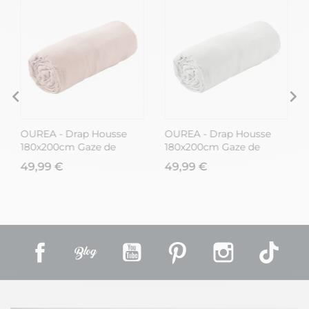
OUREA - Drap Housse
OUREA - Drap Housse
180x200cm Gaze de
180x200cm Gaze de
Coton Guimauve
Coton Nuage
49,99 €
49,99 €
Facebook
Rss
YouTube
Pinterest
Instagram
TikT