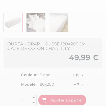
OUREA - DRAP HOUSSE 180X200CM
GAZE DE COTON CHANTILLY
49,99 €
Couleur :
Blanc
arrow_right
+ 15
Modèle :
180x200
arrow_right
+ 7

Ajouter au panier