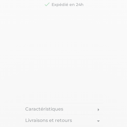

Expédié en 24h
Caractéristiques
arrow_right
Livraisons et retours
arrow_drop_down