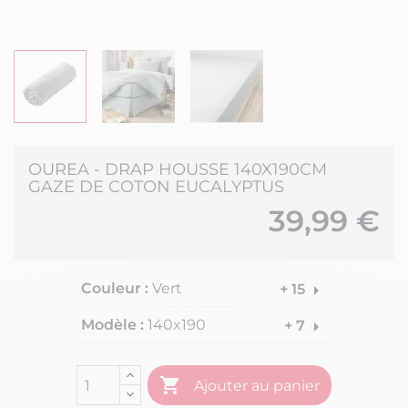
OUREA - DRAP HOUSSE 140X190CM
GAZE DE COTON EUCALYPTUS
39,99 €
Couleur :
Vert
arrow_right
+ 15
Modèle :
140x190
arrow_right
+ 7

Ajouter au panier