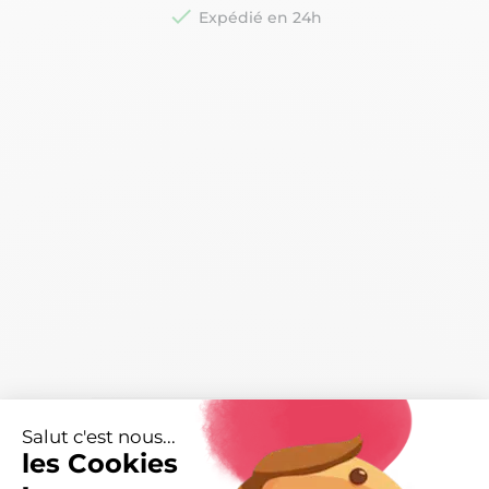

Expédié en 24h
Caractéristiques
arrow_right
Salut c'est nous...
les Cookies
Livraisons et retours
arrow_drop_down