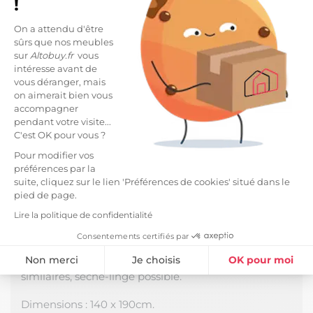
!
On a attendu d'être
sûrs que nos meubles
DESCRIPTION
sur
Altobuy.fr
vous
intéresse avant de
Drap Housse 140x190cm Gaze de Coton Eucalyptus
vous déranger, mais
de la gamme Ourea.
on aimerait bien vous
accompagner
Un linge respectueux de votre corps, agréable et
pendant votre visite...
douillet qui créera une ambiance chaleureuse dans
C'est OK pour vous ?
votre chambre.
Pour modifier vos
Une conception en double gaze de coton, légère,
préférences par la
fluide et confortable. Une matière qui gagne en
suite, cliquez sur le lien 'Préférences de cookies' situé dans le
souplesse et en douceur au fil des lavages.
pied de page.
Naturellement froissée : pas besoin de repasser !
Lire la politique de confidentialité
Fabrication 100% Coton, densité 125 g/m2. Hauteur
Consentements certifiés par
de bonnet : 30cm. Produit certifié OEKO-TEX.
Non merci
Je choisis
OK pour moi
Entretien facile : Lavage à 40°C avec couleurs
similaires, sèche-linge possible.
Plateforme de Gestion du Consentement : Personnalisez vos Option
Axeptio consent
Dimensions : 140 x 190cm.
Notre plateforme vous permet d'adapter et de gérer vos paramètres de