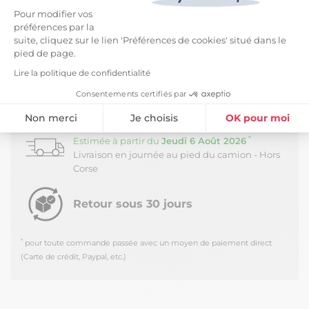
de maison Ourea a des solutions pour tout !
Pour modifier vos
préférences par la
Amusez-vous à personnaliser vos ensembles avec
suite, cliquez sur le lien 'Préférences de cookies' situé dans le
les collections "Ourea" et "Ourea Motif" ultra
pied de page.
complètes et leurs nombreux coloris tous plus
beaux les uns que les autres, unis ou à motifs.
Lire la politique de confidentialité
Consentements certifiés par
LIVRAISON ET RETOURS
Non merci
Je choisis
OK pour moi
Livraison Standard -
5,99 €
Plateforme de Gestion du Consentement : Personnalisez vos Option
*
Axeptio consent
Estimée à partir du
Jeudi 6 Août 2026
Livraison en journée au pied du camion - Hors
Notre plateforme vous permet d'adapter et de gérer vos paramètres de
Corse
Retour sous 30 jours
*
pour toute commande passée avec un moyen de paiement direct
(Carte de crédit, Paypal, etc.)