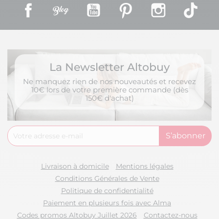
Facebook
Rss
YouTube
Pinterest
Instagram
TikT
La Newsletter Altobuy
OUREA - Hous
Couette 140x
Ne manquez rien de nos nouveautés et recevez
de Coton Terra
10€ lors de votre première commande (dès
54,99 €
150€ d'achat)
Livraison à domicile
Mentions légales
Conditions Générales de Vente
Politique de confidentialité
Paiement en plusieurs fois avec Alma
Codes promos Altobuy Juillet 2026
Contactez-nous