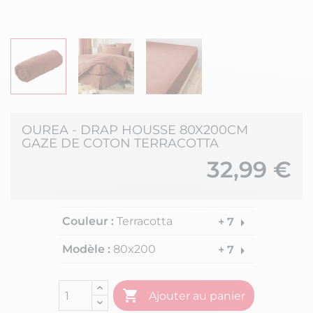
OUREA - DRAP HOUSSE 80X200CM
GAZE DE COTON TERRACOTTA
32,99 €
Couleur :
Terracotta
arrow_right
+ 7
Modèle :
80x200
arrow_right
+ 7

Ajouter au panier