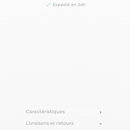

Expédié en 24h
Caractéristiques
arrow_right
Livraisons et retours
arrow_drop_down