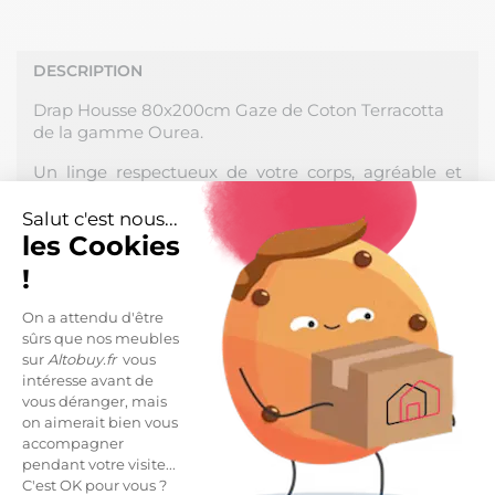
DESCRIPTION
Drap Housse 80x200cm Gaze de Coton Terracotta
de la gamme Ourea.
Un linge respectueux de votre corps, agréable et
douillet qui créera une ambiance chaleureuse dans
votre chambre. Une conception en double gaze de
Salut c'est nous...
coton, légère, fluide et confortable. Une matière qui
les Cookies
gagne en souplesse et en douceur au fil des lavages.
!
Fabrication 100% Coton, densité 125 g/m2. Hauteur
On a attendu d'être
de bonnet : 30cm. Produit certifié OEKO-TEX.
sûrs que nos meubles
sur
Altobuy.fr
vous
Dimensions : 80 x 200cm.
intéresse avant de
vous déranger, mais
Entretien facile : Lavage à 40°C avec couleurs
on aimerait bien vous
similaires, sèche-linge possible.
accompagner
pendant votre visite...
Salon, Art de la table, Chambre : la gamme de linge
C'est OK pour vous ?