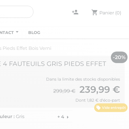
person_add
shopping_cart
Panier
(0)
NTACT
BLOG
s Pieds Effet Bois Verni
-20%
E 4 FAUTEUILS GRIS PIEDS EFFET
Dans la limite des stocks disponibles
239,99 €
299,99 €
Dont 1,82 € d'éco-part
Vide entrepôt
uleur :
Gris
arrow_right
+ 4