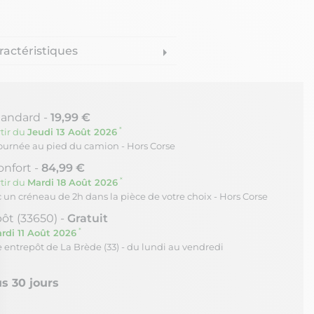
ractéristiques
arrow_right
tandard -
19,99 €
*
tir du
Jeudi 13 Août 2026
journée au pied du camion - Hors Corse
onfort -
84,99 €
*
tir du
Mardi 18 Août 2026
c un créneau de 2h dans la pièce de votre choix - Hors Corse
ôt (33650) -
Gratuit
*
rdi 11 Août 2026
re entrepôt de La Brède (33) - du lundi au vendredi
s 30 jours