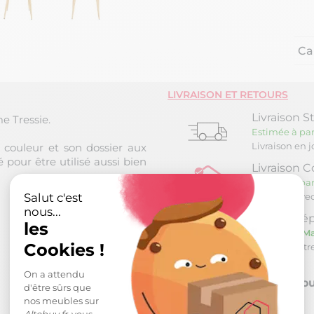
Ca
LIVRAISON ET RETOURS
Livraison S
e Tressie.
Estimée à par
Livraison en 
couleur et son dossier aux
 pour être utilisé aussi bien
Livraison C
Estimée à par
Salut c'est
Livraison ave
nous...
Retrait Dép
les
Estimée le
Ma
Cookies !
Retrait à not
On a attendu
Retour sou
d'être sûrs que
nos meubles sur
Altobuy.fr
vous