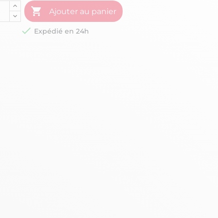

Ajouter au panier

Expédié en 24h