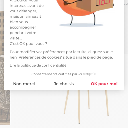
*
pour toute commande passée avec un m
intéresse avant de
vous déranger,
mais on aimerait
bien vous
accompagner
pendant votre
visite...
C'est OK pour vous ?
Pour modifier vos préférences par la suite, cliquez sur le
lien 'Préférences de cookies' situé dans le pied de page.
Lire la politique de confidentialité
Consentements certifiés par
Non merci
Je choisis
OK pour moi
Plateforme de Gestion du Consentement : Personnalisez vos Opti
Axeptio consent
Notre plateforme vous permet d'adapter et de gérer vos paramètres 