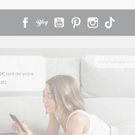
Facebook
Rss
YouTube
Pinterest
Instagram
TikTok
€ lors de votre
at)