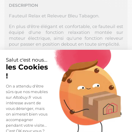
DESCRIPTION
Fauteuil Relax et Releveur Bleu Tabagon.
En plus d'être élégant et confortable, ce fauteuil est
équipé d'une fonction relaxation montée sur
moteur électrique, ainsi qu'une fonction releveur
pour passer en position debout en toute simplicité.
Armature
: Bois massif avec équerres renforcées
Salut c'est nous...
Suspension
: Ressorts métalliques zig-zag
les Cookies
entrelacés pour l'assise et des angles de haute
!
résistance pour le dossier.
On a attendu d'être
Assise
: Mousse polyuréthane de densité 26kg/m3.
sûrs que nos meubles
sur
Altobuy.fr
vous
Dossier et Accoudoir
: Fibres creuses vierges
intéresse avant de
siliconées pour le dossier et mousse polyuréthane
vous déranger, mais
de densité 28kg/m3 pour les bras.
on aimerait bien vous
accompagner
Finition
: Macanisme avec moteur, résistance
pendant votre visite...
maximale : 120kg. Fonction POWERLIFT. Système
C'est OK pour vous ?