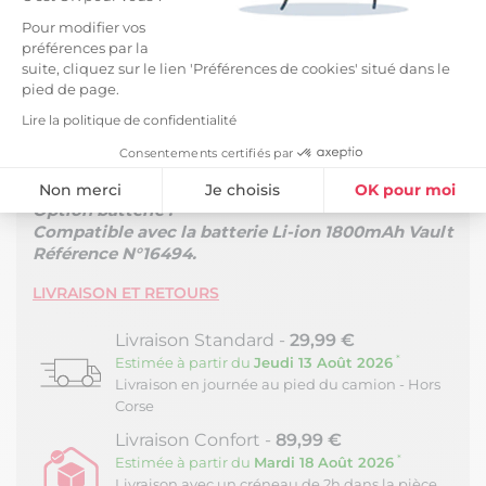
électrique incorporé grâce à une télécommande
pour ouverture et inclinaison du repose-pieds et du
Pour modifier vos
dossier avec arrêt multi-positions. Fonction releveur
préférences par la
pour aider l'utilisateur à se mettre debout sans
suite, cliquez sur le lien 'Préférences de cookies' situé dans le
efforts.
pied de page.
Lire la politique de confidentialité
Dimensions position fermée : 67 x 82 x H103 cm
Dimensions position relax : 67 x 160 x H80 cm
Consentements certifiés par
Dimensions positions debout : 67 x 80 x H135 cm
Non merci
Je choisis
OK pour moi
Option batterie :
Plateforme de Gestion du Consentement : Personnalisez vos Option
Axeptio consent
Compatible avec la batterie Li-ion 1800mAh Vault
Référence N°16494.
Notre plateforme vous permet d'adapter et de gérer vos paramètres de
LIVRAISON ET RETOURS
Livraison Standard -
29,99 €
*
Estimée à partir du
Jeudi 13 Août 2026
Livraison en journée au pied du camion - Hors
Corse
Livraison Confort -
89,99 €
*
Estimée à partir du
Mardi 18 Août 2026
Livraison avec un créneau de 2h dans la pièce