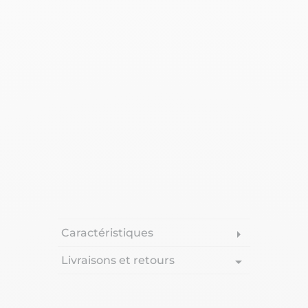
Caractéristiques
arrow_right
Livraisons et retours
arrow_drop_down