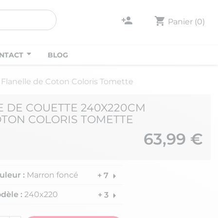
person_add
shopping_cart
Panier
(0)
NTACT
BLOG
lanelle de Coton Coloris Tomette
E DE COUETTE 240X220CM
OTON COLORIS TOMETTE
63,99 €
uleur :
Marron foncé
arrow_right
+ 7
dèle :
240x220
arrow_right
+ 3