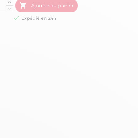

Ajouter au panier

Expédié en 24h