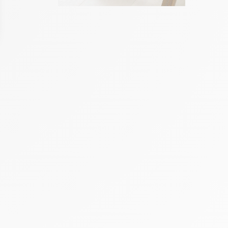
ons
de confidentialité, en garantissant la conformité avec les réglement
rap Housse
Flanelle de Coton
mette