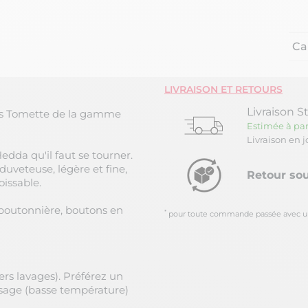
Ca
LIVRAISON ET RETOURS
Livraison S
is Tomette de la gamme
Estimée à par
Livraison en 
edda qu'il faut se tourner.
 duveteuse, légère et fine,
Retour sou
oissable.
 boutonnière, boutons en
*
pour toute commande passée avec un m
rs lavages). Préférez un
assage (basse température)