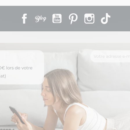
Facebook
Rss
YouTube
Pinterest
Instagram
TikTok
€ lors de votre
at)