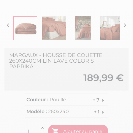


MARGAUX - HOUSSE DE COUETTE
260X240CM LIN LAVÉ COLORIS
PAPRIKA
189,99 €
Couleur :
Rouille
arrow_right
+ 7
Modèle :
260x240
arrow_right
+ 1

Ajouter au panier