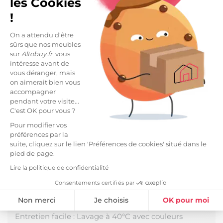
les Cookies
!
On a attendu d'être
DESCRIPTION
sûrs que nos meubles
sur
Altobuy.fr
vous
Housse de Couette 260x240cm Lin Lavé Coloris
intéresse avant de
Paprika de la gamme Margaux.
vous déranger, mais
on aimerait bien vous
Un linge respectueux de votre corps, fait d'une
accompagner
matière résistante et noble pour une chambre
pendant votre visite...
raffinée. Une conception en lin de qualité premium
C'est OK pour vous ?
aux nombreuses vertus et au toucher souple qui se
Pour modifier vos
bonifie au fil des lavages. Naturellement froissé, plus
préférences par la
besoin de repasser !
suite, cliquez sur le lien 'Préférences de cookies' situé dans le
pied de page.
Fabrication 100% Lin, densité 160 g/m2. Ouverture à
nouettes. Couette non fournie. Produit certifié
Lire la politique de confidentialité
OEKO-TEX.
Consentements certifiés par
Dimensions : 260x240cm.
Non merci
Je choisis
OK pour moi
Plateforme de Gestion du Consentement : Personnalisez vos Option
Entretien facile : Lavage à 40°C avec couleurs
Axeptio consent