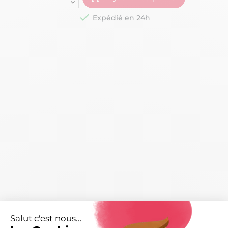

Expédié en 24h
Caractéristiques
arrow_right
Salut c'est nous...
Livraisons et retours
arrow_drop_down