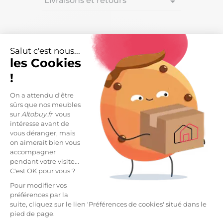
Livraisons et retours
arrow_drop_down
DESCRIPTION
Salut c'est nous...
les Cookies
Lit 140x200cm Multi-Rangements Effet Chêne et
Anthracite de la gamme Fidas.
!
Ce modèle offre de grandes possibilités de
On a attendu d'être
rangement et 2 chevets encastrables. Lit existant en
sûrs que nos meubles
plusieurs dimensions. Si vous aimez cette gamme,
sur
Altobuy.fr
vous
bonne nouvelle : elle est disponible en divers coloris
intéresse avant de
!
vous déranger, mais
on aimerait bien vous
Structure en panneau de particules. Revêtement
accompagner
mélaminé effet chêne, tiroirs centraux revêtement
pendant votre visite...
uni gris anthracite.
Sommier et Matelas non inclus.
C'est OK pour vous ?
Pour modifier vos
Dimensions : 144,4 x 205,4 x H83,3cm.
préférences par la
suite, cliquez sur le lien 'Préférences de cookies' situé dans le
Dimensions des tiroirs :
pied de page.
Largeur : 94,5cm