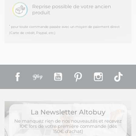
Reprise possible de votre ancien
produit
*
pour toute commande passée avec un moyen de paiement direct
(Carte de crédit, Paypal, etc.)
Facebook
Rss
YouTube
Pinterest
Instagram
TikT
La Newsletter Altobuy
Ne manquez rien de nos nouveautés et recevez
10€ lors de votre première commande (dès
150€ d'achat)