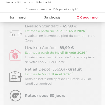
Lire la politique de confidentialité
Profondeur : 42,5cm
Hauteur : 15,5cm
Consentements certifiés par
LIVRAISON ET RETOURS
Non merci
Je choisis
OK pour moi
Plateforme de Gestion du Consentement : Personnalisez vos Option
Axeptio consent
Livraison Standard -
49,99 €
*
Estimée à partir du
Jeudi 13 Août 2026
Notre plateforme vous permet d'adapter et de gérer vos paramètres de
Livraison en journée au pied du camion - Hors
Corse
Livraison Confort -
89,99 €
*
Estimée à partir du
Mardi 18 Août 2026
Livraison avec un créneau de 2h dans la pièce
de votre choix - Hors Corse
Retrait Dépôt (33650) -
Gratuit
*
Estimée le
Mardi 11 Août 2026
Retrait à notre entrepôt de La Brède (33) - du
lundi au vendredi
Retour sous 30 jours