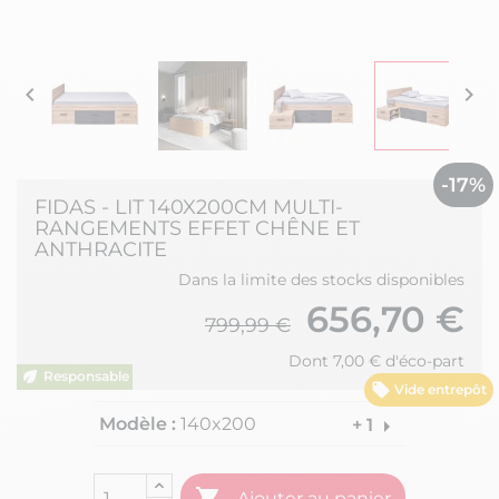


-17%
FIDAS - LIT 140X200CM MULTI-
RANGEMENTS EFFET CHÊNE ET
ANTHRACITE
Dans la limite des stocks disponibles
656,70 €
799,99 €
Dont 7,00 € d'éco-part
Vide entrepôt
Modèle :
140x200
arrow_right
+ 1

Ajouter au panier