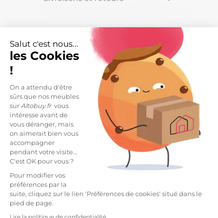
DESCRIPTION
Salut c'est nous...
les Cookies
Lit 160x200 avec rangements aspect bois et blanc -
!
FLEST.
Redéfinissez l'organisation de votre espace avec ce
On a attendu d'être
modèle "tout-en-un" est la réponse parfaite aux
sûrs que nos meubles
besoins de stockage modernes sans sacrifier
sur
Altobuy.fr
vous
l'esthétique.
intéresse avant de
vous déranger, mais
on aimerait bien vous
Bien plus qu'un simple cadre de lit, c'est une
accompagner
véritable unité de rangement architecturale conçue
pendant votre visite...
pour simplifier votre quotidien. Sommier et matelas
C'est OK pour vous ?
non fournis.
Pour modifier vos
Structure en Panneau de particules - Revêtement
préférences par la
en Mélaminé -
suite, cliquez sur le lien 'Préférences de cookies' situé dans le
pied de page.
Dimensions : 220 x 170 x H79.5cm.
Lire la politique de confidentialité