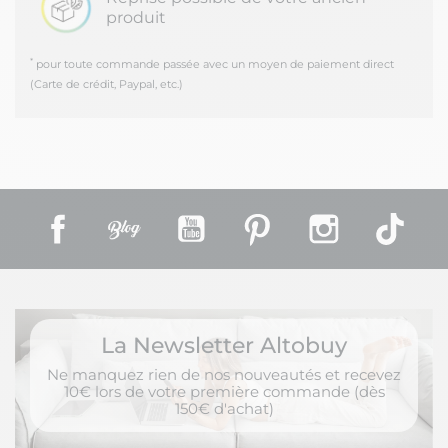
produit
*
pour toute commande passée avec un moyen de paiement direct
(Carte de crédit, Paypal, etc.)
Facebook
Rss
YouTube
Pinterest
Instagram
TikT
La Newsletter Altobuy
Ne manquez rien de nos nouveautés et recevez
10€ lors de votre première commande (dès
150€ d'achat)