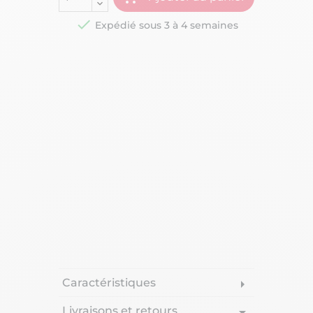

Expédié sous 3 à 4 semaines
Caractéristiques
arrow_right
Livraisons et retours
arrow_drop_down