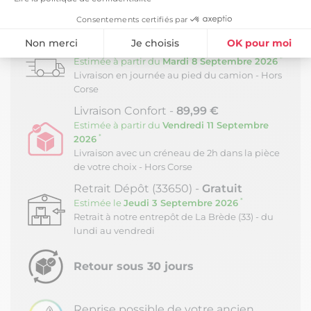
LIVRAISON ET RETOURS
Consentements certifiés par
Non merci
Je choisis
OK pour moi
Livraison Standard -
39,99 €
*
Estimée à partir du
Mardi 8 Septembre 2026
Plateforme de Gestion du Consentement : Personnalisez vos Option
Axeptio consent
Livraison en journée au pied du camion - Hors
Corse
Notre plateforme vous permet d'adapter et de gérer vos paramètres de
Livraison Confort -
89,99 €
Estimée à partir du
Vendredi 11 Septembre
*
2026
Livraison avec un créneau de 2h dans la pièce
de votre choix - Hors Corse
Retrait Dépôt (33650) -
Gratuit
*
Estimée le
Jeudi 3 Septembre 2026
Retrait à notre entrepôt de La Brède (33) - du
lundi au vendredi
Retour sous 30 jours
Reprise possible de votre ancien