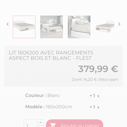


LIT 160X200 AVEC RANGEMENTS
ASPECT BOIS ET BLANC - FLEST
379,99 €
Dont 14,20 € d'éco-part
Couleur :
Blanc
arrow_right
+ 1
Modèle :
160x200cm
arrow_right
+ 1

Ajouter au panier