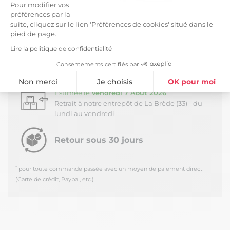
Pour modifier vos
LIVRAISON ET RETOURS
préférences par la
suite, cliquez sur le lien 'Préférences de cookies' situé dans le
pied de page.
Livraison Standard -
9,99 €
*
Estimée à partir du
Mardi 11 Août 2026
Lire la politique de confidentialité
Livraison en journée au pied du camion - Hors
Consentements certifiés par
Corse
Non merci
Je choisis
OK pour moi
Retrait Dépôt (33650) -
Gratuit
*
Estimée le
Vendredi 7 Août 2026
Plateforme de Gestion du Consentement : Personnalisez vos Option
Axeptio consent
Retrait à notre entrepôt de La Brède (33) - du
lundi au vendredi
Notre plateforme vous permet d'adapter et de gérer vos paramètres de
Retour sous 30 jours
*
pour toute commande passée avec un moyen de paiement direct
(Carte de crédit, Paypal, etc.)