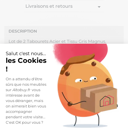
Livraisons et retours
arrow_drop_down
DESCRIPTION
Lot de 2 Tabourets Acier et Tissu Gris Magnus.
Donnez une touche d'élégance à votre intérieur
Salut c'est nous...
avec cette gamme de tabourets modernes. Ils ne
les Cookies
passeront pas inaperçu avec leur piétement en
!
acier noir du plus bel effet, couplé au tissu
microfibre coloris gris.
On a attendu d'être
sûrs que nos meubles
Piétement et structure en acier coloris noir.
sur
Altobuy.fr
vous
Revêtement assise et dossier en tissu microfible
intéresse avant de
coloris gris.
vous déranger, mais
on aimerait bien vous
Dimensions : 43 x 43 x H88-108cm.
accompagner
pendant votre visite...
Hauteur d'assise : 63-83cm.
C'est OK pour vous ?
Profondeur d'assise : 34cm.