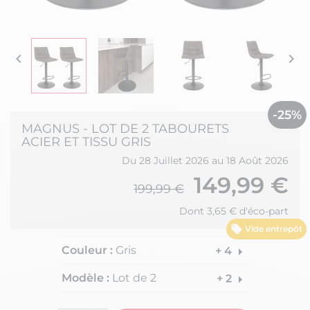


-25%
MAGNUS - LOT DE 2 TABOURETS
ACIER ET TISSU GRIS
Du 28 Juillet 2026 au 18 Août 2026
149,99 €
199,99 €
Dont 3,65 € d'éco-part
Vide entrepôt
Couleur :
Gris
arrow_right
+ 4
Modèle :
Lot de 2
arrow_right
+ 2