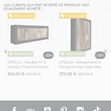
LES CLIENTS QUI ONT ACHETÉ CE PRODUIT ONT
ÉGALEMENT ACHETÉ :
Vide entrepôt
Vide entrepôt
%
-22%
-22%
OTELLO - Meuble TV 2
OTELLO - Rangement 4
Portes 2 Tiroirs Finition
Portes Finition Noir Mat
Noir Mat et Aspect Bois
et Aspect Bois Antik
369,99 €
379,99 €
479,99 €
489,99 €
Antik
Facebook
Rss
YouTube
Pinterest
Instagram
TikT