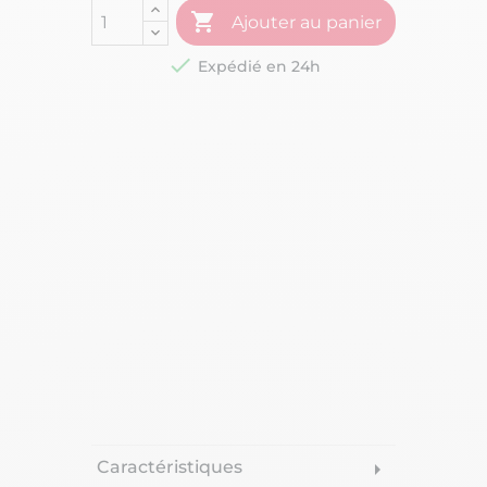

Ajouter au panier

Expédié en 24h
Caractéristiques
arrow_right