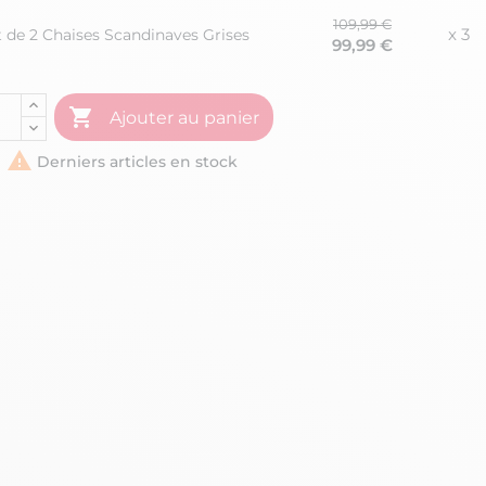
109,99 €
x 3
de 2 Chaises Scandinaves Grises
99,99 €

Ajouter au panier

Derniers articles en stock