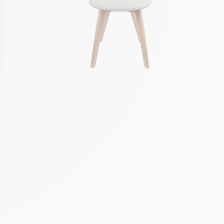
ons
de confidentialité, en garantissant la conformité avec les réglement