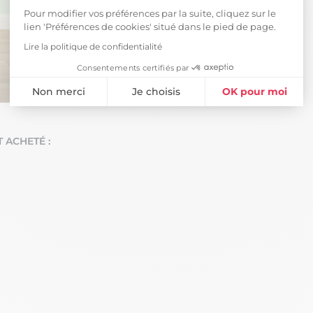
Pour modifier vos préférences par la suite, cliquez sur le
lien 'Préférences de cookies' situé dans le pied de page.
Lire la politique de confidentialité
Consentements certifiés par
Non merci
Je choisis
OK pour moi
Plateforme de Gestion du Consentement : Personnalisez vos Opti
Axeptio consent
Notre plateforme vous permet d'adapter et de gérer vos paramètres 
 ACHETÉ :
-9%