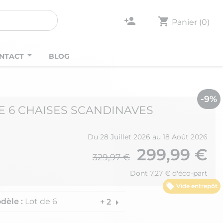
person_add
shopping_cart
Panier
(0)
NTACT
BLOG
-9%
E 6 CHAISES SCANDINAVES
Du 28 Juillet 2026 au 18 Août 2026
299,99 €
329,97 €
Dont 7,27 € d'éco-part
Vide entrepôt
dèle :
Lot de 6
arrow_right
+ 2