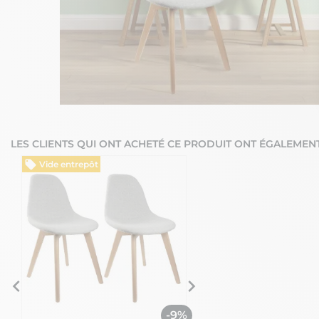
LES CLIENTS QUI ONT ACHETÉ CE PRODUIT ONT ÉGALEMENT
Vide entrepôt
Vide entrepôt
%
-9%