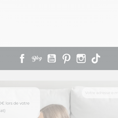
aises
Facebook
Rss
YouTube
Pinterest
Instagram
TikTok
€ lors de votre
at)