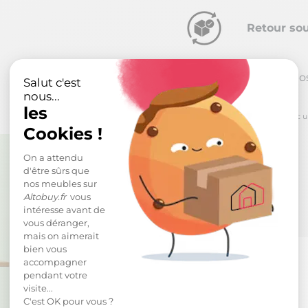
Retour sou
Reprise po
Salut c'est
nous...
les
*
pour toute commande passée avec un m
Cookies !
On a attendu
d'être sûrs que
nos meubles sur
Altobuy.fr
vous
intéresse avant de
vous déranger,
mais on aimerait
bien vous
accompagner
pendant votre
visite...
C'est OK pour vous ?