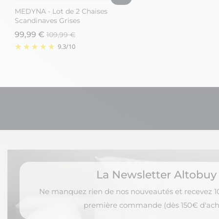
MEDYNA - Lot de 2 Chaises
MEDYNA - Lot de 2 Ch
Scandinaves Grises
Scandinaves Grises
99,99 €
99,99 €
109,99 €
109,99 €
9.3
/
10
9.3
/
10
La Newsletter Altobuy
Ne manquez rien de nos nouveautés et recevez 10
première commande (dès 150€ d'ach