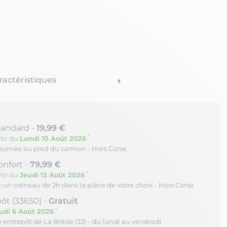
ractéristiques
arrow_right
tandard -
19,99 €
*
tir du
Lundi 10 Août 2026
journée au pied du camion - Hors Corse
onfort -
79,99 €
*
tir du
Jeudi 13 Août 2026
c un créneau de 2h dans la pièce de votre choix - Hors Corse
ôt (33650) -
Gratuit
*
udi 6 Août 2026
re entrepôt de La Brède (33) - du lundi au vendredi