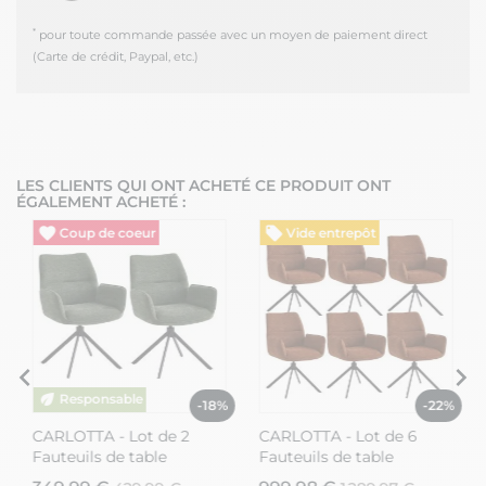
*
pour toute commande passée avec un moyen de paiement direct
(Carte de crédit, Paypal, etc.)
LES CLIENTS QUI ONT ACHETÉ CE PRODUIT ONT
ÉGALEMENT ACHETÉ :
Vide entrepôt
Vide entrepôt
%
-18%
-22%
CARLOTTA - Lot de 2
CARLOTTA - Lot de 6
Fauteuils de table
Fauteuils de table
Pivotants Tissu Coloris
Pivotants Tissu Coloris