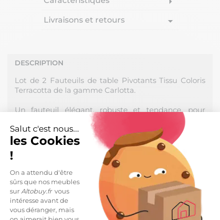
Caractéristiques
arrow_right
Livraisons et retours
arrow_drop_down
DESCRIPTION
Lot de 2 Fauteuils de table Pivotants Tissu Coloris
Terracotta de la gamme Carlotta.
Un fauteuil élégant, robuste et tendance, pour
partager un repas assis confortablement. Assise
Salut c'est nous...
rotative à 360°, retour point 0.
les Cookies
Disponible en divers coloris : accordez vos chaises à
!
votre déco pour un look harmonieux et tendance.
On a attendu d'être
Structure métal, peinture mat anthracite, tissu 100%
sûrs que nos meubles
Polyester. Rembourrage mousse PU densité dossier
sur
Altobuy.fr
vous
26kg/m3 et assise 30kg/m3.
intéresse avant de
vous déranger, mais
Hauteur d'assise : 49cm. / Hauteur accoudoirs :
on aimerait bien vous