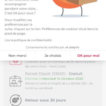
66cm.
accompagner
pendant votre visite...
Dimensions : 44 x 59 x H89cm.
C'est OK pour vous ?
LIVRAISON ET RETOURS
Pour modifier vos
préférences par la
suite, cliquez sur le lien 'Préférences de cookies' situé dans le
Livraison Standard -
19,99 €
pied de page.
*
Estimée à partir du
Vendredi 16 Octobre 2026
Livraison en journée au pied du camion - Hors
Lire la politique de confidentialité
Corse
Consentements certifiés par
Livraison Confort -
84,99 €
Non merci
Je choisis
OK pour moi
*
Estimée à partir du
Mercredi 21 Octobre 2026
Livraison avec un créneau de 2h dans la pièce
Plateforme de Gestion du Consentement : Personnalisez vos Option
Axeptio consent
de votre choix - Hors Corse
Notre plateforme vous permet d'adapter et de gérer vos paramètres de
Retrait Dépôt (33650) -
Gratuit
*
Estimée le
Mercredi 14 Octobre 2026
Retrait à notre entrepôt de La Brède (33) - du
lundi au vendredi
Retour sous 30 jours