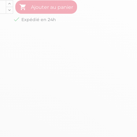

Ajouter au panier

Expédié en 24h