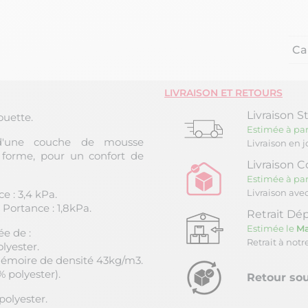
Ca
LIVRAISON ET RETOURS
Livraison S
uette.
Estimée à par
d'une couche de mousse
Livraison en 
orme, pour un confort de
Livraison C
Estimée à par
Livraison ave
 : 3,4 kPa.
ortance : 1,8kPa.
Retrait Dép
Estimée le
Ma
e de :
Retrait à not
lyester.
mémoire de densité 43kg/m3.
 polyester).
Retour sou
polyester.