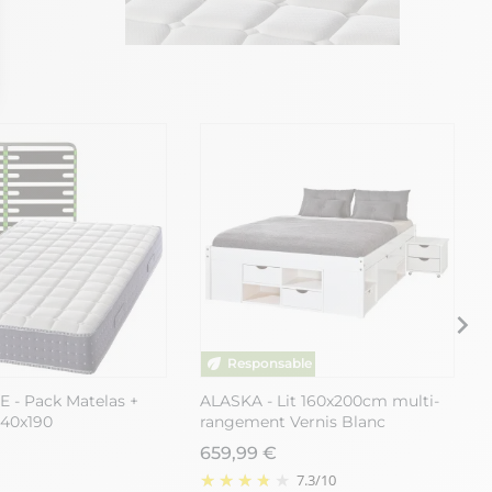
ons
de confidentialité, en garantissant la conformité avec les réglement
 - Pack Matelas +
ALASKA - Lit 160x200cm multi-
140x190
rangement Vernis Blanc
659,99 €
7.3
/
10