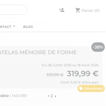
person_add
shopping_cart
Panier
(0)
NTACT
BLOG
-38%
MATELAS MÉMOIRE DE FORME
Du 28 Juillet 2026 au 18 Août 2026
319,99 €
519,99 €
Dont 11,00 € d'éco-part
Vide entrepôt
dèle :
140x190
arrow_right
+ 2