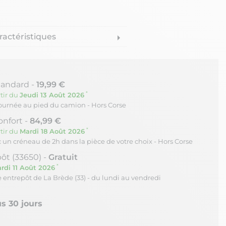
ractéristiques
arrow_right
tandard -
19,99 €
*
tir du
Jeudi 13 Août 2026
journée au pied du camion - Hors Corse
onfort -
84,99 €
*
tir du
Mardi 18 Août 2026
c un créneau de 2h dans la pièce de votre choix - Hors Corse
ôt (33650) -
Gratuit
*
rdi 11 Août 2026
re entrepôt de La Brède (33) - du lundi au vendredi
s 30 jours