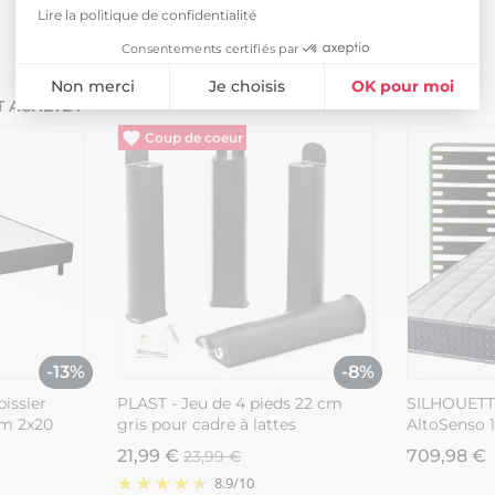
Lire la politique de confidentialité
Consentements certifiés par
Non merci
Je choisis
OK pour moi
 ACHETÉ :
Plateforme de Gestion du Consentement : Personnalisez vos Opti
Axeptio consent
Vide entrepôt
Notre plateforme vous permet d'adapter et de gérer vos paramètres 
-13%
-8%
issier
PLAST - Jeu de 4 pieds 22 cm
SILHOUETTE
m 2x20
gris pour cadre à lattes
AltoSenso 
21,99 €
709,98 €
23,99 €
8.9
/
10