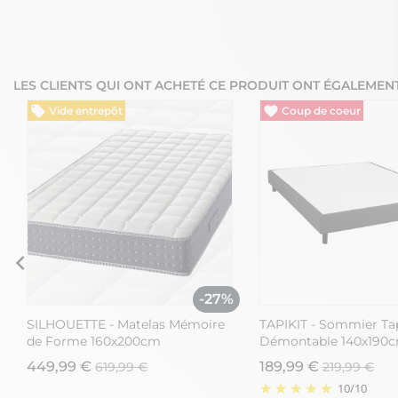
LES CLIENTS QUI ONT ACHETÉ CE PRODUIT ONT ÉGALEMENT
Vide entrepôt
Vide entrepôt
%
-27%
SILHOUETTE - Matelas Mémoire
TAPIKIT - Sommier Tap
de Forme 160x200cm
Démontable 140x190c
Lattes Anthracite
449,99 €
189,99 €
619,99 €
219,99 €
10
/
10