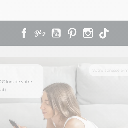
Facebook
Rss
YouTube
Pinterest
Instagram
TikTok
€ lors de votre
at)