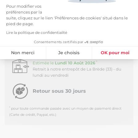
*
Estimée à partir du
Mercredi 12 Août 2026
Pour modifier vos
préférences par la
Livraison en journée au pied du camion - Hors
suite, cliquez sur le lien 'Préférences de cookies' situé dans le
Corse
pied de page.
Livraison Confort -
89,99 €
Lire la politique de confidentialité
*
Estimée à partir du
Lundi 17 Août 2026
Livraison avec un créneau de 2h dans la pièce
Consentements certifiés par
de votre choix - Hors Corse
Non merci
Je choisis
OK pour moi
Retrait Dépôt (33650) -
Gratuit
Plateforme de Gestion du Consentement : Personnalisez vos Option
*
Axeptio consent
Estimée le
Lundi 10 Août 2026
Retrait à notre entrepôt de La Brède (33) - du
Notre plateforme vous permet d'adapter et de gérer vos paramètres de
lundi au vendredi
Retour sous 30 jours
*
pour toute commande passée avec un moyen de paiement direct
(Carte de crédit, Paypal, etc.)