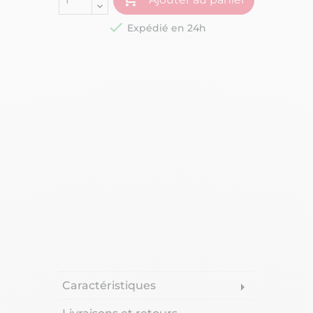

Expédié en 24h
Caractéristiques
arrow_right