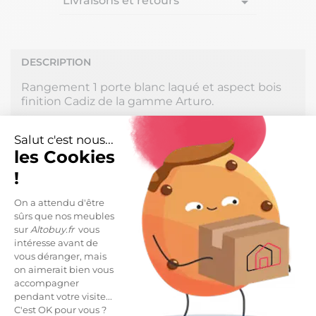
Livraisons et retours
arrow_drop_down
DESCRIPTION
Rangement 1 porte blanc laqué et aspect bois
finition Cadiz de la gamme Arturo.
Un design soigné et particulièrement élégant
Salut c'est nous...
pour l'aménagement de votre salle de bain. Un
les Cookies
meuble de rangement offrant un espace de
rangement supplémentaire, pouvant être
!
installée ailleurs que dans une salle de bain.
On a attendu d'être
Conçu en panneaux de particules haute
sûrs que nos meubles
densité. Revêtement mélaminé laqué blanc
sur
Altobuy.fr
vous
aspect bois de première qualité.
intéresse avant de
vous déranger, mais
Dimensions : 35 x 35 x H78cm.
on aimerait bien vous
accompagner
LIVRAISON ET RETOURS
pendant votre visite...
C'est OK pour vous ?
Livraison Standard -
19,99 €