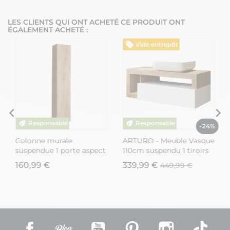
LES CLIENTS QUI ONT ACHETÉ CE PRODUIT ONT
ÉGALEMENT ACHETÉ :
Vide entrepôt
%
-24%
Colonne murale
ARTURO - Meuble Vasque
suspendue 1 porte aspect
110cm suspendu 1 tiroirs
bois finition Cadiz -
blanc laqué et aspect
160,99 €
339,99 €
449,99 €
ARTURO
bois finition Cadiz
Facebook
Rss
YouTube
Pinterest
Instagram
TikT