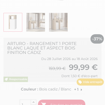
-37%
ARTURO - RANGEMENT 1 PORTE
BLANC LAQUÉ ET ASPECT BOIS
FINITION CADIZ
Du 28 Juillet 2026 au 18 Août 2026
99,99 €
159,99 €
Dont 1,50 € d'éco-part
Vide entrepôt
Couleur :
Bois cadiz / Blanc
arrow_right
+ 1

Ajouter au panier