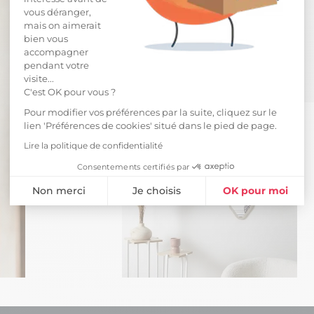
vous déranger,
mais on aimerait
bien vous
accompagner
pendant votre
visite...
C'est OK pour vous ?
Pour modifier vos préférences par la suite, cliquez sur le
lien 'Préférences de cookies' situé dans le pied de page.
Lire la politique de confidentialité
Consentements certifiés par
Non merci
Je choisis
OK pour moi
Plateforme de Gestion du Consentement : Personnalisez vos Opti
Axeptio consent
Notre plateforme vous permet d'adapter et de gérer vos paramètres 