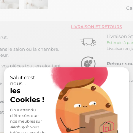
Ca
LIVRAISON ET RETOURS
Livraison S
rut.
Estimée à par
Livraison en 
ans le salon ou la chambre.
eur.
Retour sou
 vos pièces tout en ajoutant
Salut c'est
*
pour toute commande passée avec un m
nous...
s et acier, offrant une
les
Cookies !
ver sa beauté.
On a attendu
t stylé.
d'être sûrs que
nos meubles sur
Altobuy.fr
vous
intéresse avant de