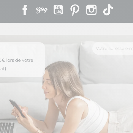
Facebook
Rss
YouTube
Pinterest
Instagram
TikTok
€ lors de votre
at)