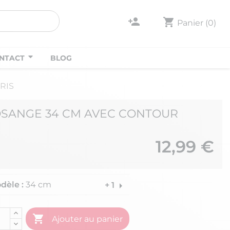
person_add
shopping_cart
Panier
(0)
NTACT
BLOG
ORIS
OSANGE 34 CM AVEC CONTOUR
12,99 €
dèle :
34 cm
arrow_right
+ 1

Ajouter au panier