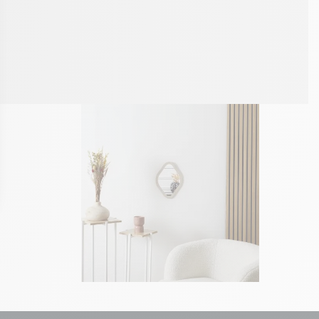
ons
de confidentialité, en garantissant la conformité avec les réglement