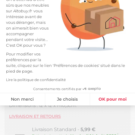
sûrs que nos meubles
Mortier de Cuisine Ø12cm avec Pilon en Acacia
sur
Altobuy.fr
vous
Massif.
intéresse avant de
vous déranger, mais
Une conception en bois naturel avec différentes
on aimerait bien vous
accompagner
nuances de couleurs qui lui donne un effet
pendant votre visite...
remarquable.
C'est OK pour vous ?
Profiter de votre Mortier pour préparer de
Pour modifier vos
nombreuses sauces, le broyage permet de libérer
préférences par la
les saveurs.
suite, cliquez sur le lien 'Préférences de cookies' situé dans le
pied de page.
Mortier et Pilon en bois d'acacia.
Lire la politique de confidentialité
Pour une longévité prolongée, privilégiez un lavage
Consentements certifiés par
à la main.
Non merci
Je choisis
OK pour moi
Dimensions : 12 x 12 x H10,5cm.
Plateforme de Gestion du Consentement : Personnalisez vos Option
Axeptio consent
LIVRAISON ET RETOURS
Notre plateforme vous permet d'adapter et de gérer vos paramètres de
Livraison Standard -
5,99 €
*