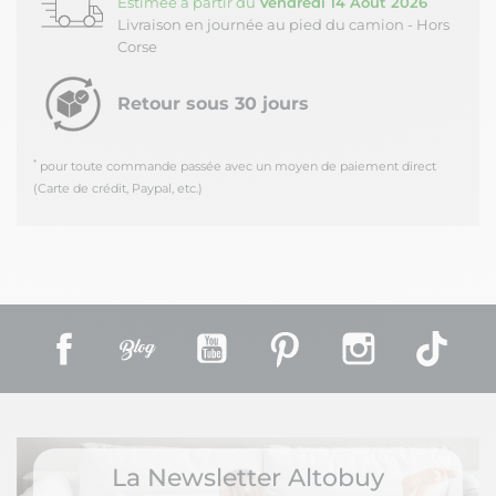
Estimée à partir du
Vendredi 14 Août 2026
Livraison en journée au pied du camion - Hors
Corse
Retour sous 30 jours
*
pour toute commande passée avec un moyen de paiement direct
(Carte de crédit, Paypal, etc.)
Facebook
Rss
YouTube
Pinterest
Instagram
TikT
La Newsletter Altobuy