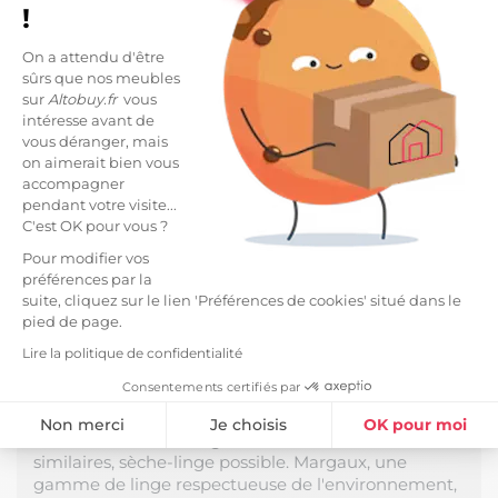
!
On a attendu d'être
DESCRIPTION
sûrs que nos meubles
sur
Altobuy.fr
vous
Nappe Rectangulaire 170x250cm Lin Lavé Coloris
intéresse avant de
Craie de la gamme Margaux.
vous déranger, mais
on aimerait bien vous
Une nappe élégante pour une table raffinée.
accompagner
Résistante aux lavages, aucune tâche ne lui
pendant votre visite...
résistera. Une conception en lin de qualité premium
C'est OK pour vous ?
aux nombreuses vertus et au toucher souple qui se
Pour modifier vos
bonifie au fil des lavages. Naturellement froissé, plus
préférences par la
besoin de repasser !
suite, cliquez sur le lien 'Préférences de cookies' situé dans le
pied de page.
Fabrication 100% Lin, densité 160 g/m2. Finition avec
Lire la politique de confidentialité
ourlet simple. Produit certifié OEKO-TEX.
Consentements certifiés par
Dimensions : 170x250cm.
Non merci
Je choisis
OK pour moi
Entretien facile : Lavage à 60°C avec couleurs
Plateforme de Gestion du Consentement : Personnalisez vos Option
similaires, sèche-linge possible. Margaux, une
Axeptio consent
gamme de linge respectueuse de l'environnement,