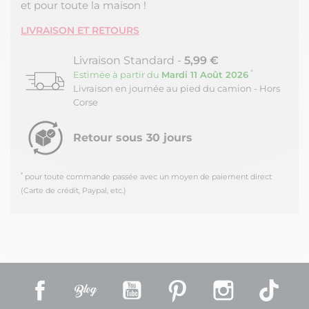
Notre plateforme vous permet d'adapter et de gérer vos paramètres de
et pour toute la maison !
LIVRAISON ET RETOURS
Livraison Standard -
5,99 €
*
Estimée à partir du
Mardi 11 Août 2026
Livraison en journée au pied du camion - Hors
Corse
Retour sous 30 jours
*
pour toute commande passée avec un moyen de paiement direct
(Carte de crédit, Paypal, etc.)
Facebook
Rss
YouTube
Pinterest
Instagram
TikT