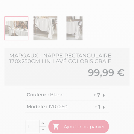
MARGAUX - NAPPE RECTANGULAIRE
170X250CM LIN LAVÉ COLORIS CRAIE
99,99 €
Couleur :
Blanc
arrow_right
+ 7
Modèle :
170x250
arrow_right
+ 1

Ajouter au panier