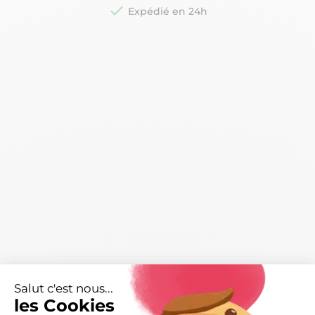

Expédié en 24h
Caractéristiques
arrow_right
Salut c'est nous...
Livraisons et retours
arrow_drop_down
les Cookies