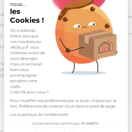
nous...
les
 : 3,4 kPa.
Reprise po
Cookies !
e de :
On a attendu
*
pour toute commande passée avec un m
d'être sûrs que
).
nos meubles sur
Tissu jaquard composition
Altobuy.fr
vous
intéresse avant de
vous déranger,
 largeur 53 mm , épaisseur 8
mais on aimerait
ir. Coins arrondis. Jeu de 7
bien vous
ibilité d'intégrer le sommier
accompagner
pendant votre
visite...
C'est OK pour vous ?
Pour modifier vos préférences par la suite, cliquez sur le
lien 'Préférences de cookies' situé dans le pied de page.
Lire la politique de confidentialité
Consentements certifiés par