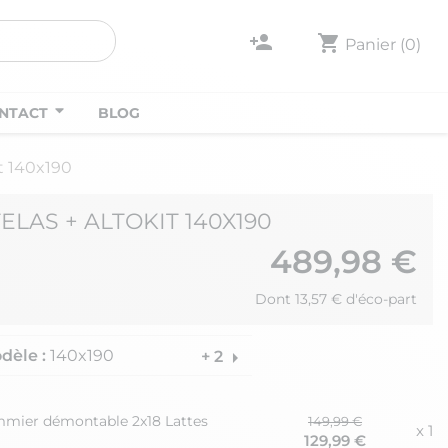
person_add
shopping_cart
Panier
(0)
NTACT
BLOG
t 140x190
ELAS + ALTOKIT 140X190
489,98 €
Dont 13,57 € d'éco-part
dèle :
140x190
arrow_right
+ 2
mmier démontable 2x18 Lattes
149,99 €
x 1
129,99 €