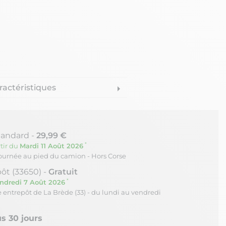
ractéristiques
arrow_right
tandard -
29,99 €
*
tir du
Mardi 11 Août 2026
journée au pied du camion - Hors Corse
ôt (33650) -
Gratuit
*
ndredi 7 Août 2026
re entrepôt de La Brède (33) - du lundi au vendredi
s 30 jours