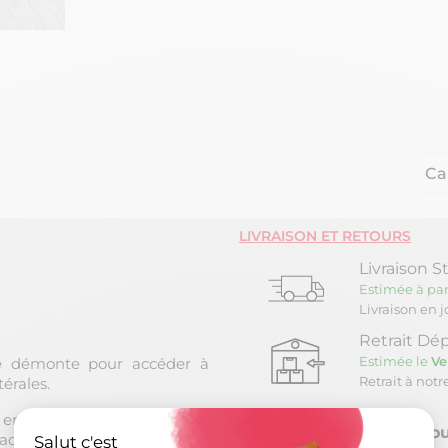
Ca
LIVRAISON ET RETOURS
Livraison S
Estimée à par
Livraison en 
Retrait Dép
Estimée le
Ve
e démonte pour accéder à
Retrait à not
érales.
 enfants comme les adultes.
Retour sou
facilement, et possède une
Salut c'est