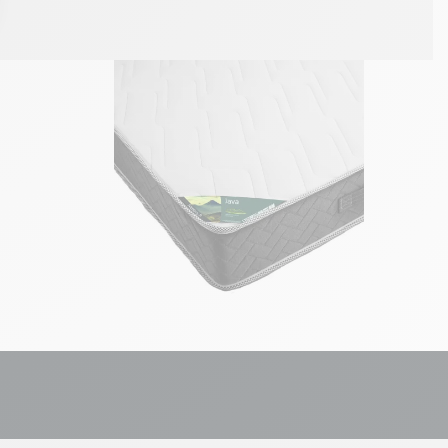
ons
de confidentialité, en garantissant la conformité avec les réglement