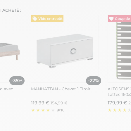
 ACHETÉ :
Vide entrepôt
Vide ent
-35%
-22%
m avec
MANHATTAN - Chevet 1 Tiroir
ALTOSENSO
Lattes 160
119,99 €
179,99 €
154,99 €
2
8
/
10