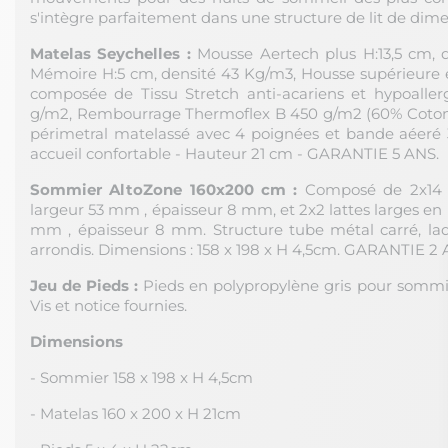
s'intègre parfaitement dans une structure de lit de dime
Matelas Seychelles :
Mousse Aertech plus H:13,5 cm, 
Mémoire H:5 cm, densité 43 Kg/m3, Housse supérieure et
composée de Tissu Stretch anti-acariens et hypoaller
g/m2, Rembourrage Thermoflex B 450 g/m2 (60% Coton,
périmetral matelassé avec 4 poignées et bande aéeré 3
accueil confortable - Hauteur 21 cm - GARANTIE 5 ANS.
Sommier AltoZone 160x200 cm :
Composé de 2x14 la
largeur 53 mm , épaisseur 8 mm, et 2x2 lattes larges en 
mm , épaisseur 8 mm. Structure tube métal carré, laqu
arrondis. Dimensions : 158 x 198 x H 4,5cm. GARANTIE 2
Jeu de Pieds :
Pieds en polypropylène gris pour sommie
Vis et notice fournies.
Dimensions
- Sommier 158 x 198 x H 4,5cm
- Matelas 160 x 200 x H 21cm