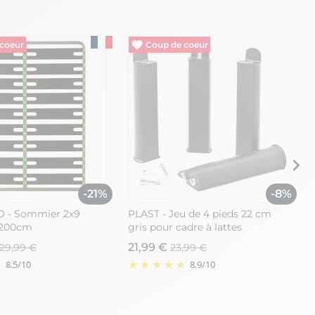
repôt
Vide entrepôt
-21%
-8%
 - Sommier 2x9
PLAST - Jeu de 4 pieds 22 cm
x200cm
gris pour cadre à lattes
21,99 €
29,99 €
23,99 €
8.5
/
10
8.9
/
10