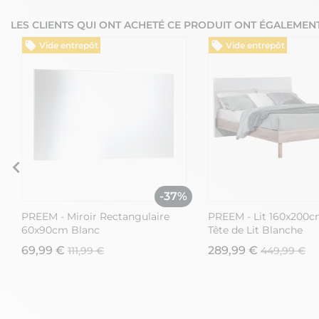
LES CLIENTS QUI ONT ACHETÉ CE PRODUIT ONT ÉGALEMENT
Vide entrepôt
Vide entrepôt
%
-37%
PREEM - Miroir Rectangulaire
PREEM - Lit 160x200c
60x90cm Blanc
Tête de Lit Blanche
69,99 €
289,99 €
111,99 €
449,99 €