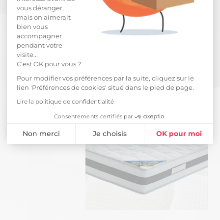
vous déranger,
mais on aimerait
bien vous
accompagner
pendant votre
visite...
C'est OK pour vous ?
Pour modifier vos préférences par la suite, cliquez sur le
lien 'Préférences de cookies' situé dans le pied de page.
Lire la politique de confidentialité
Consentements certifiés par
Non merci
Je choisis
OK pour moi
Plateforme de Gestion du Consentement : Personnalisez vos Opti
Axeptio consent
Notre plateforme vous permet d'adapter et de gérer vos paramètres 