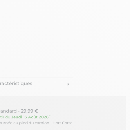
ractéristiques
arrow_right
tandard -
29,99 €
*
tir du
Jeudi 13 Août 2026
journée au pied du camion - Hors Corse