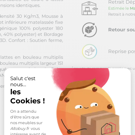
Retrait Dép
nsions identiques.
Estimée le
Ma
Retrait à not
densité 30 Kg/m3, Mousse à
 inférieure matelassée fixe
génique 100% polyester 180
Retour sou
 40% polyester) et Bordage
D. Confort : Soutien ferme,
Reprise po
ttes en bouleau multiplis
bouleau multiplis largeur 151
*
é epoxy coloris gris. Coins
pour toute commande passée avec un m
 ANS
Salut c'est
nous...
r à lattes. Hauteur 22 cm -
les
Cookies !
On a attendu
d'être sûrs que
nos meubles sur
Altobuy.fr
vous
intéresse avant de