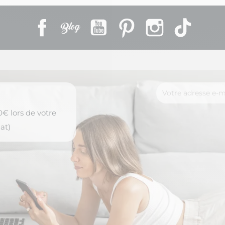
Facebook
Rss
YouTube
Pinterest
Instagram
TikTok
€ lors de votre
at)