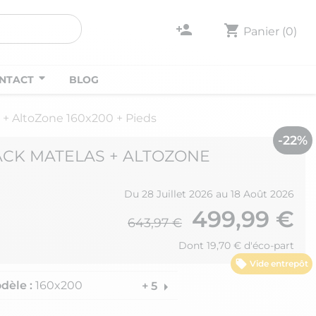
person_add
shopping_cart
Panier
(0)
NTACT
BLOG
+ AltoZone 160x200 + Pieds
-22%
ACK MATELAS + ALTOZONE
Du 28 Juillet 2026 au 18 Août 2026
499,99 €
643,97 €
Dont 19,70 € d'éco-part
Vide entrepôt
dèle :
160x200
arrow_right
+ 5