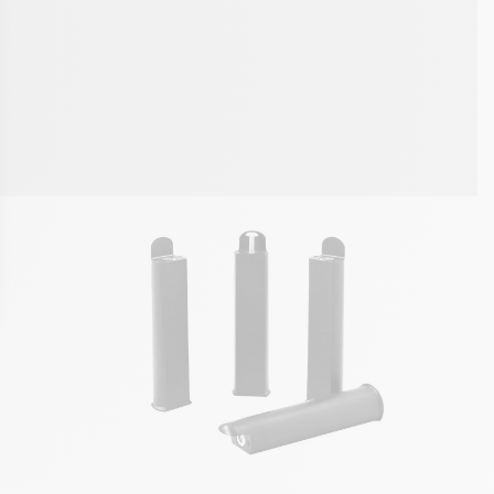
ons
de confidentialité, en garantissant la conformité avec les réglement