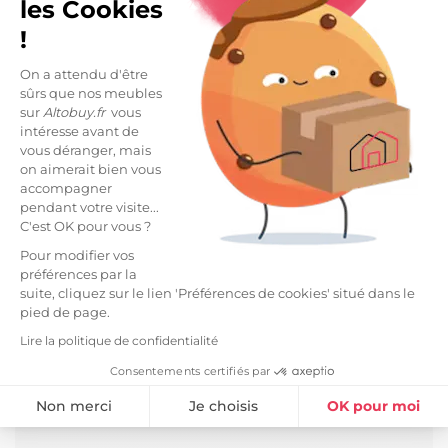
les Cookies
Livraisons et retours
arrow_drop_down
!
On a attendu d'être
sûrs que nos meubles
DESCRIPTION
sur
Altobuy.fr
vous
intéresse avant de
Parure housse de couette 240x220cm + 2 taies
vous déranger, mais
100% coton verveine - VITALIA. Offrez-vous des
on aimerait bien vous
nuits douces et confortables avec cette parure
accompagner
en pur coton pour une sensation agréable sur la
pendant votre visite...
peau tout en garantissant une excellente
C'est OK pour vous ?
durabilité. Elle habille votre lit et donne à votre
Pour modifier vos
chambre un caractère qui vous ressemble.
préférences par la
suite, cliquez sur le lien 'Préférences de cookies' situé dans le
Finition : housse de couette boutons pression et
pied de page.
taie sac.
Lire la politique de confidentialité
En tissu souple et résistant de qualité
Consentements certifiés par
supérieure grâce à son tissage ultra serré (57
fils/cm²) constitué de fils de coton peigné.
Non merci
Je choisis
OK pour moi
Produit certifié OEKO-TEX.
Plateforme de Gestion du Consentement : Personnalisez vos Option
Axeptio consent