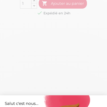

Ajouter au panier

Expédié en 24h
Caractéristiques
arrow_right
Salut c'est nous...