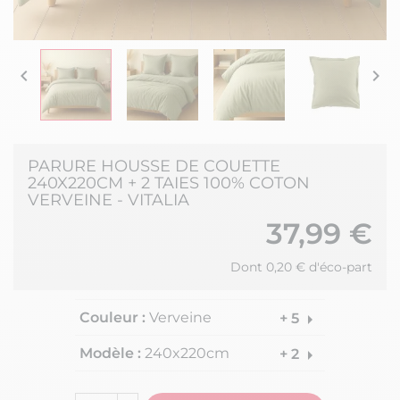


PARURE HOUSSE DE COUETTE
240X220CM + 2 TAIES 100% COTON
VERVEINE - VITALIA
37,99 €
Dont 0,20 € d'éco-part
Couleur :
Verveine
arrow_right
+ 5
Modèle :
240x220cm
arrow_right
+ 2