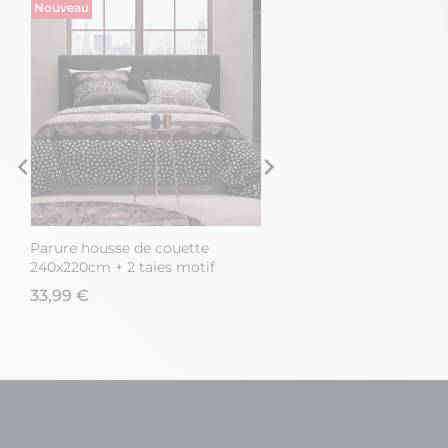
Nouveau
Nouveau
Parure housse de couette
Parure housse de cou
240x220cm + 2 taies motif
240x220cm + 2 taies m
graphique gris perle et noir 100%
graphique gris perle e
33,99 €
33,99 €
coton - NAZIM
coton - NAZIM