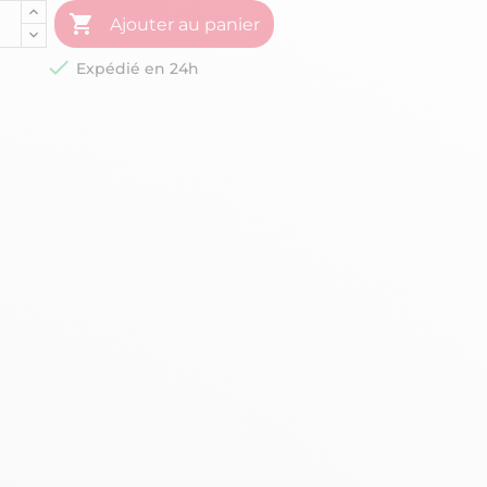

Ajouter au panier

Expédié en 24h