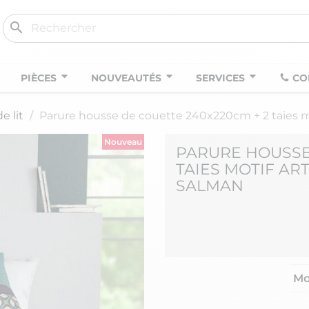
search
PIÈCES
NOUVEAUTÉS
SERVICES
CO
e lit
Parure housse de couette 240x220cm + 2 taies m
Nouveau
PARURE HOUSSE
TAIES MOTIF AR
SALMAN
Mo