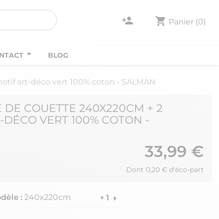
person_add
shopping_cart
Panier
(0)
NTACT
BLOG
otif art-déco vert 100% coton - SALMAN
 DE COUETTE 240X220CM + 2
T-DÉCO VERT 100% COTON -
33,99 €
Dont 0,20 € d'éco-part
dèle :
240x220cm
arrow_right
+ 1