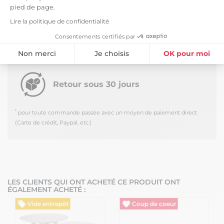
Livraison en journée au pied du camion - Hors
pied de page.
Corse
Lire la politique de confidentialité
Retrait Dépôt (33650) -
Gratuit
Consentements certifiés par
*
Estimée le
Lundi 10 Août 2026
Retrait à notre entrepôt de La Brède (33) - du
Non merci
Je choisis
OK pour moi
lundi au vendredi
Plateforme de Gestion du Consentement : Personnalisez vos Option
Axeptio consent
Retour sous 30 jours
Notre plateforme vous permet d'adapter et de gérer vos paramètres de
*
pour toute commande passée avec un moyen de paiement direct
(Carte de crédit, Paypal, etc.)
LES CLIENTS QUI ONT ACHETÉ CE PRODUIT ONT
ÉGALEMENT ACHETÉ :
Vide entrepôt
Vide entrepôt