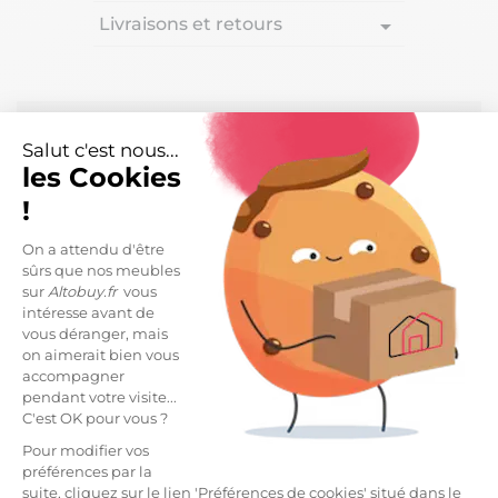
Livraisons et retours
arrow_drop_down
DESCRIPTION
Salut c'est nous...
Jeu de 4 pieds H20cm Blanc pour sommier
les Cookies
tapissier.
!
Structure en hêtre massif, finition laquée coloris
blanc.
On a attendu d'être
sûrs que nos meubles
100% compatible avec les sommiers tapissiers
sur
Altobuy.fr
vous
AltoBox, AltoFlex et AltoDéco.
intéresse avant de
vous déranger, mais
Dimensions : Ø6 x H20 cm.
on aimerait bien vous
Diamètre tige filetée : 8 mm.
accompagner
pendant votre visite...
LIVRAISON ET RETOURS
C'est OK pour vous ?
Pour modifier vos
Livraison Standard -
5,99 €
préférences par la
*
Estimée à partir du
Mercredi 12 Août 2026
suite, cliquez sur le lien 'Préférences de cookies' situé dans le