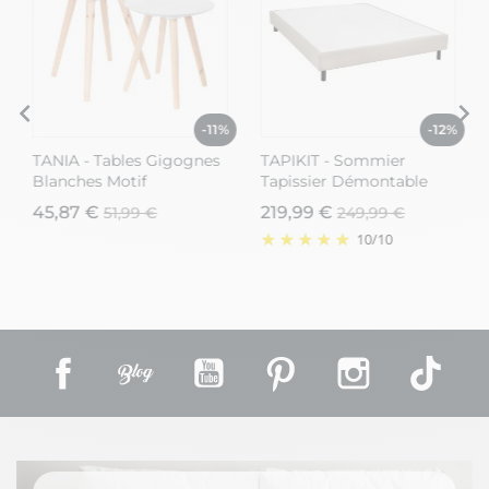
%
-11%
-12%
TANIA - Tables Gigognes
TAPIKIT - Sommier
Blanches Motif
Tapissier Démontable
Gouttelettes
160x200cm 2x20 Lattes
45,87 €
219,99 €
51,99 €
249,99 €
Gris Lin
10
/
10
Facebook
Rss
YouTube
Pinterest
Instagram
TikT