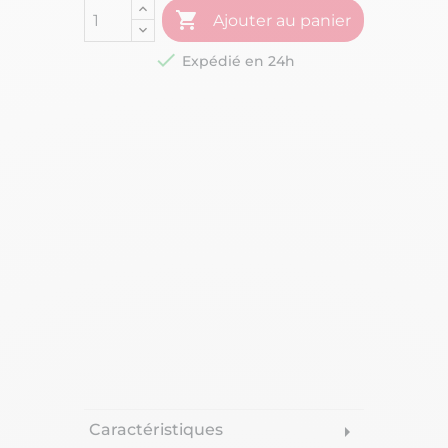

Ajouter au panier

Expédié en 24h
Caractéristiques
arrow_right