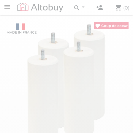
person_add
shopping_cart
search
(0)
MADE IN FRANCE